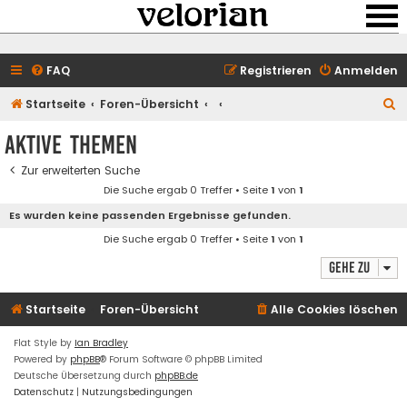
FAQ
Registrieren
Anmelden
S
Startseite
Foren-Übersicht
u
Aktive Themen
c
Zur erweiterten Suche
h
Die Suche ergab 0 Treffer • Seite
1
von
1
e
Es wurden keine passenden Ergebnisse gefunden.
Die Suche ergab 0 Treffer • Seite
1
von
1
Gehe zu
Startseite
Foren-Übersicht
Alle Cookies löschen
Flat Style by
Ian Bradley
Powered by
phpBB
® Forum Software © phpBB Limited
Deutsche Übersetzung durch
phpBB.de
Datenschutz
|
Nutzungsbedingungen