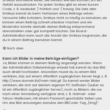
Smileys sind kleine Bilder, die benutzt werden können, um ein
Gefühl auszudrücken. Für jeden Smiley gibt es einen kurzen
Code, z. B. bedeutet :) fröhlich und :( traurig. Die Liste aller
Smileys kannst du beim Verfassen eines Beitrags sehen.
Versuche bitte trotzdem, Smileys nicht zu häufig zu benutzen, sie
können einen Beitrag schnell unlesbar machen und ein
Moderator könnte deshalb deinen Beitrag entsprechend
überarbeiten oder gar komplett löschen. Die Board-
Administration kann auch die Anzahl der Smileys begrenzen, die
du in einem Beitrag benutzen kannst.
Nach oben
Kann ich Bilder in meine Beiträge einfügen?
Ja, Bilder können in deinem Beitrag angezeigt werden. Wenn
die Administration Dateianhänge erlaubt hat, kannst du das Bild
auch direkt hochladen. Ansonsten musst du zu einem Bild
verlinken, das auf einem öffentlich zugänglichen Server liegt, z. B.
http://www.domain.tld/mein-bild.gif. Du kannst weder Bilder
verlinken, die sich auf deinem eigenen PC befinden (außer es
ist ein öffentlich zugänglicher Server), noch zu Bildern, die nur
nach einer Anmeldung verfügbar sind, z. B. Hotmail- oder
Yahoo-Mailboxen, mit einem Passwort geschützte Seiten usw.
Um das Bild anzuzeigen, benutze den BBCode-Tag „[img]“.