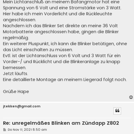
Mein Lichtanschluß an meinem Bafangmotor hat eine
Spannung von 6 Volt und eine Stromstärke von 3 Watt.
Hier habe ich mein Vorderlicht und die Rückleuchte
angeschlossen.
Nachdem ich das Blinker Set direkte an meine 36 Volt
Motorbatterie angeschlossen habe, gingen die Blinker
regelmäßig.
Ein weiterer Pluspunkt, ich kann die Blinker betätigen, ohne
das Licht einschalten zu müssen.
Evtl. ist der Lichtanschluss von 6 Volt und 3 Watt für ein
Vorder-/ und Rücklicht und die Blinkeranlage zu knapp
bemessen.
Jetzt läufts.
Eine detaillierte Montage an meinem Liegerad folgt noch.
Grüße Hape
jtekken@gmail.com
Re: unregelmäßes Blinken am Zündapp Z802
B
Do Nov 11, 2021 8:50 am
e