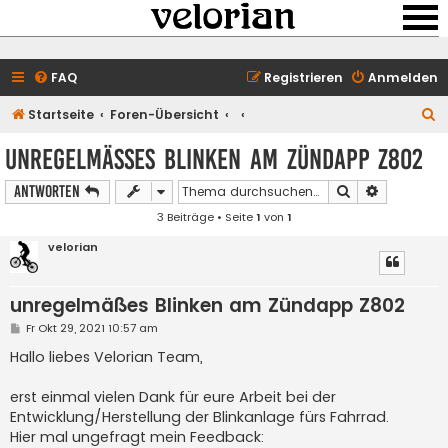
FAQ
Registrieren
Anmelden
S
Startseite
Foren-Übersicht
u
unregelmäßes Blinken am Zündapp Z802
c
Suche
Erweiterte
Antworten
h
3 Beiträge • Seite
1
von
1
e
velorian
unregelmäßes Blinken am Zündapp Z802
B
Fr Okt 29, 2021 10:57 am
e
i
Hallo liebes Velorian Team,
t
r
a
erst einmal vielen Dank für eure Arbeit bei der
g
Entwicklung/Herstellung der Blinkanlage fürs Fahrrad.
Hier mal ungefragt mein Feedback: