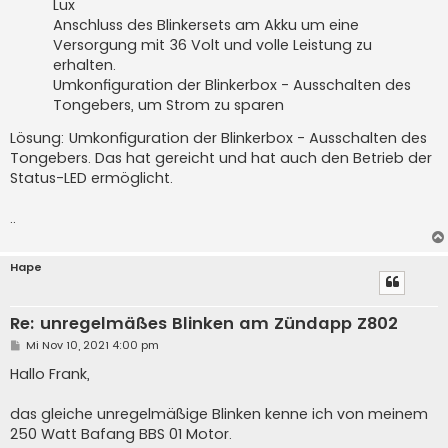
Lux
Anschluss des Blinkersets am Akku um eine
Versorgung mit 36 Volt und volle Leistung zu
erhalten.
Umkonfiguration der Blinkerbox - Ausschalten des
Tongebers, um Strom zu sparen
Lösung: Umkonfiguration der Blinkerbox - Ausschalten des
Tongebers. Das hat gereicht und hat auch den Betrieb der
Status-LED ermöglicht.
..
Hape
Re: unregelmäßes Blinken am Zündapp Z802
B
Mi Nov 10, 2021 4:00 pm
e
i
Hallo Frank,
t
r
a
das gleiche unregelmäßige Blinken kenne ich von meinem
g
250 Watt Bafang BBS 01 Motor.