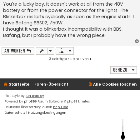
i
You're a lucky boy. it doesn't work at all from the 48V
t
battery or from the power connector for the lights. The
r
a
Blinkerbox restarts cyclically as soon as the engine starts. I
g
have Bafang BBS02, 750W.
I thought it was a blinkerbox incompatibility with BBS..
Bafang, but I probably have the wrong piece.
Antworten
3 Beiträge • Seite
1
von
1
Gehe zu
Startseite
Foren-Übersicht
Alle Cookies löschen
Flat Style by
Ian Bradley
Powered by
phpBB
® Forum Software © phpBB Limited
Deutsche Übersetzung durch
phpBB.de
Datenschutz
|
Nutzungsbedingungen