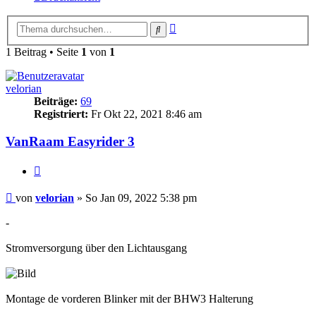
Erweiterte
Suche
Suche
1 Beitrag • Seite
1
von
1
velorian
Beiträge:
69
Registriert:
Fr Okt 22, 2021 8:46 am
VanRaam Easyrider 3
Zitieren
Beitrag
von
velorian
»
So Jan 09, 2022 5:38 pm
-
Stromversorgung über den Lichtausgang
Montage de vorderen Blinker mit der BHW3 Halterung