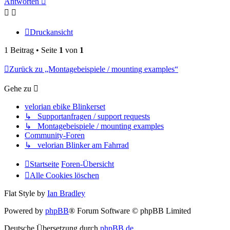
Antworten
Druckansicht
1 Beitrag • Seite
1
von
1
Zurück zu „Montagebeispiele / mounting examples“
Gehe zu
velorian ebike Blinkerset
↳ Supportanfragen / support requests
↳ Montagebeispiele / mounting examples
Community-Foren
↳ velorian Blinker am Fahrrad
Startseite
Foren-Übersicht
Alle Cookies löschen
Flat Style by
Ian Bradley
Powered by
phpBB
® Forum Software © phpBB Limited
Deutsche Übersetzung durch
phpBB.de