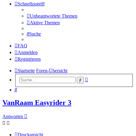
Schnellzugriff
Unbeantwortete Themen
Aktive Themen
Suche
FAQ
Anmelden
Registrieren
Startseite
Foren-Übersicht
Erweiterte
Suche
Suche
Suche
VanRaam Easyrider 3
Antworten
Druckansicht