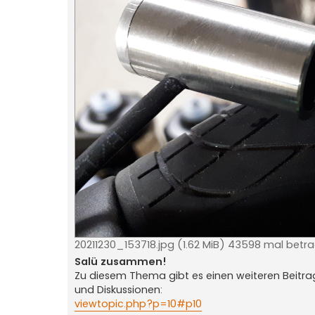
20211230_153718.jpg (1.62 MiB) 43598 mal betr
Salü zusammen!
Zu diesem Thema gibt es einen weiteren Beitra
und Diskussionen:
viewtopic.php?p=10#p10