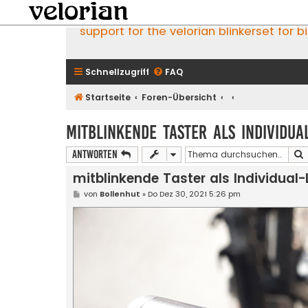
support for the velorian blinkerset for b
Schnellzugriff
FAQ
Startseite
Foren-Übersicht
mitblinkende Taster als Individua
Antworten
mitblinkende Taster als Individual
B
von
Bollenhut
»
Do Dez 30, 2021 5:26 pm
e
i
t
r
a
g