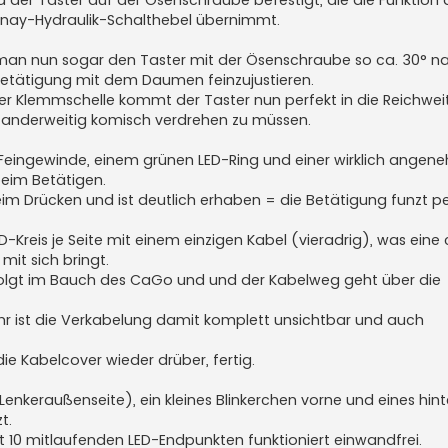
rnay-Hydraulik-Schalthebel übernimmt.
n man nun sogar den Taster mit der Ösenschraube so ca. 30° n
 Betätigung mit dem Daumen feinzujustieren.
r Klemmschelle kommt der Taster nun perfekt in die Reichwei
anderweitig komisch verdrehen zu müssen.
12-Feingewinde, einem grünen LED-Ring und einer wirklich ange
eim Betätigen.
im Drücken und ist deutlich erhaben = die Betätigung funzt pe
D-Kreis je Seite mit einem einzigen Kabel (vieradrig), was eine
it sich bringt.
erfolgt im Bauch des CaGo und und der Kabelweg geht über die
r ist die Verkabelung damit komplett unsichtbar und auch
ie Kabelcover wieder drüber, fertig.
r Lenkeraußenseite), ein kleines Blinkerchen vorne und eines hin
t.
 10 mitlaufenden LED-Endpunkten funktioniert einwandfrei.