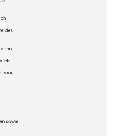
ach
te des
nehmen
rfekt.
 cleane
ten sowie