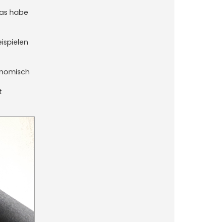
das habe
ispielen
gonomisch
t