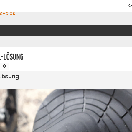
Ka
icycles
l-Lösung
Suche
Erweiterte Suche
-Lösung