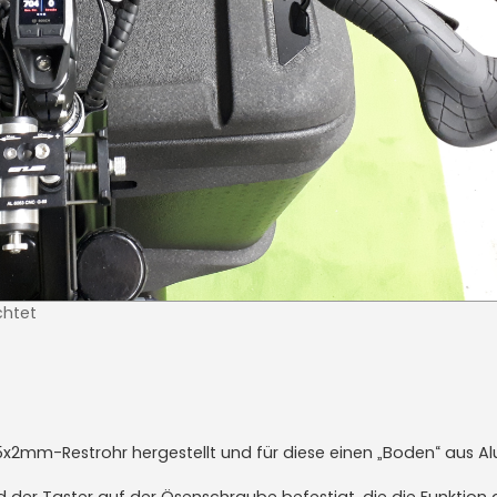
chtet
,5x2mm-Restrohr hergestellt und für diese einen „Boden“ aus A
 der Taster auf der Ösenschraube befestigt, die die Funktion 