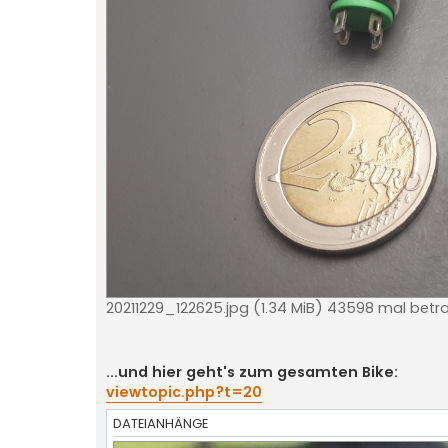
20211229_122625.jpg (1.34 MiB) 43598 mal betr
...und hier geht's zum gesamten Bike:
viewtopic.php?t=20
DATEIANHÄNGE