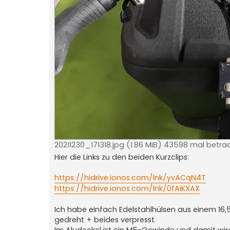
20211230_171318.jpg (1.86 MiB) 43598 mal betra
Hier die Links zu den beiden Kurzclips:
https://hidrive.ionos.com/lnk/yvACqN4T
https://hidrive.ionos.com/lnk/0fAiKXAX
Ich habe einfach Edelstahlhülsen aus einem 16
gedreht + beides verpresst.
Im Aludeckel ist ein M5-Gewinde und damit wird