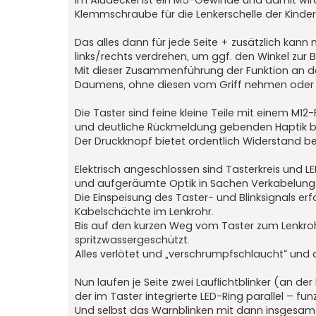
Klemmschraube für die Lenkerschelle der Kinde
Das alles dann für jede Seite + zusätzlich kan
links/rechts verdrehen, um ggf. den Winkel zur
Mit dieser Zusammenführung der Funktion an de
Daumens, ohne diesen vom Griff nehmen oder 
Die Taster sind feine kleine Teile mit einem M
und deutliche Rückmeldung gebenden Haptik b
Der Druckknopf bietet ordentlich Widerstand be
Elektrisch angeschlossen sind Tasterkreis und LE
und aufgeräumte Optik in Sachen Verkabelung m
Die Einspeisung des Taster- und Blinksignals 
Kabelschächte im Lenkrohr.
Bis auf den kurzen Weg vom Taster zum Lenkroh
spritzwassergeschützt.
Alles verlötet und „verschrumpfschlaucht“ und d
Nun laufen je Seite zwei Lauflichtblinker (an de
der im Taster integrierte LED-Ring parallel – funz
Und selbst das Warnblinken mit dann insgesamt