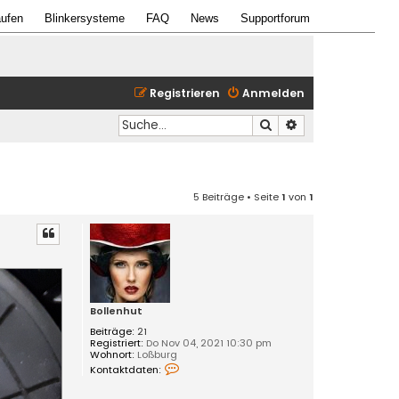
ufen
Blinkersysteme
FAQ
News
Supportforum
Registrieren
Anmelden
Suche
Erweiterte Suche
5 Beiträge • Seite
1
von
1
Bollenhut
Beiträge:
21
Registriert:
Do Nov 04, 2021 10:30 pm
Wohnort:
Loßburg
K
Kontaktdaten:
o
n