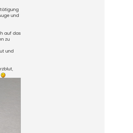
etätigung
 Auge und
ch auf das
en zu
gut und
rzblut,
g