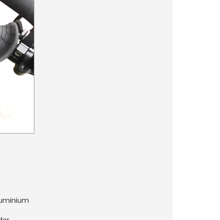
luminium
der