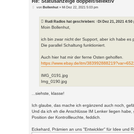
Re: Statusanzeige doppelt/selektiv
B
von
Bollenhut
»
Mi Dez 22, 2021 5:03 pm
e
i
t
Rudi Radlos
hat geschrieben:
↑
Di Dez 21, 2021 4:50
r
a
Moin Bollenhut,
g
ich bin zwar nicht der Support, aber ich habe es p
Die parallel Schaltung funktioniert.
Auch hier hat mir der ferne Osten geholfen.
https://www.ebay.de/itm/383992888219?var=65
IMG_0191.jpg
Img_0190.jpg
...siehste, klasse!
Ich glaube, das mache ich ergänzend auch noch, gefällt
Und da ich eh die Anschlüsse IM Lenker liegen habe, 
Position der Kontrollleuchte, feddich.
Eckehard, Prämien an uns "Entwickler" für Idee und Real