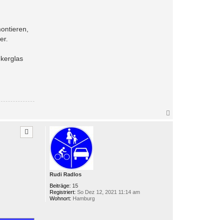
a
k
t
d
ontieren,
a
t
er.
e
n
v
nkerglas
o
n
B
o
l
l
e
n
N
h
a
u
t
c
h
o
b
e
n
Rudi Radlos
Beiträge:
15
Registriert:
So Dez 12, 2021 11:14 am
Wohnort:
Hamburg