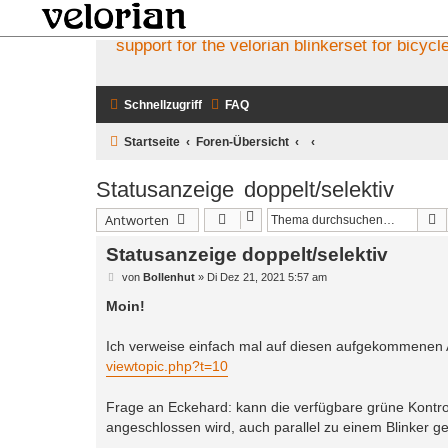
support for the velorian blinkerset for bicycl
Schnellzugriff
FAQ
Startseite
Foren-Übersicht
Statusanzeige doppelt/selektiv
S
Antworten
Statusanzeige doppelt/selektiv
B
von
Bollenhut
»
Di Dez 21, 2021 5:57 am
e
i
Moin!
t
r
a
Ich verweise einfach mal auf diesen aufgekommenen As
g
viewtopic.php?t=10
Frage an Eckehard: kann die verfügbare grüne Kontrol
angeschlossen wird, auch parallel zu einem Blinker g