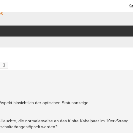
Ka
es
uche
Erweiterte Suche
pekt hinsichtlich der optischen Statusanzeige:
lleuchte, die normalerweise an das fünfte Kabelpaar im 10er-Strang
eschaltet/angestöpselt werden?