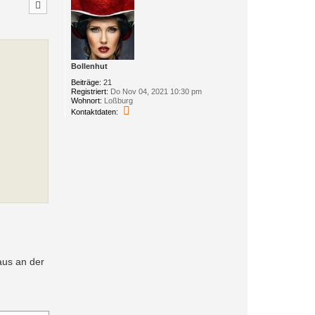
h
o
b
e
n
Bollenhut
Beiträge:
21
Registriert:
Do Nov 04, 2021 10:30 pm
Wohnort:
Loßburg
K
Kontaktdaten:
o
n
t
a
k
t
d
a
t
e
n
v
o
n
B
o
aus an der
l
l
e
n
h
u