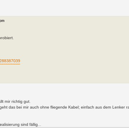
 pm
robiert.
2288387039
 mir richtig gut.
geht das bei mir auch ohne fliegende Kabel; einfach aus dem Lenker r
isierung sind fällig...