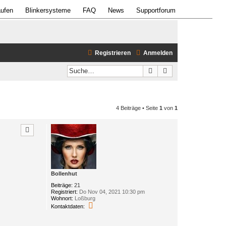
ufen
Blinkersysteme
FAQ
News
Supportforum
Registrieren
Anmelden
Suche
Erweiterte Suche
4 Beiträge • Seite
1
von
1
Bollenhut
Beiträge:
21
Registriert:
Do Nov 04, 2021 10:30 pm
Wohnort:
Loßburg
K
Kontaktdaten:
o
n
t