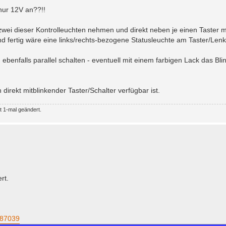
nur 12V an??!!
wei dieser Kontrolleuchten nehmen und direkt neben je einen Taster m
nd fertig wäre eine links/rechts-bezogene Statusleuchte am Taster/Lenk
 ebenfalls parallel schalten - eventuell mit einem farbigen Lack das Bli
 direkt mitblinkender Taster/Schalter verfügbar ist.
 1-mal geändert.
rt.
387039