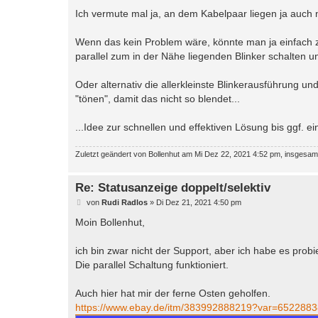
Ich vermute mal ja, an dem Kabelpaar liegen ja auch 
Wenn das kein Problem wäre, könnte man ja einfach z
parallel zum in der Nähe liegenden Blinker schalten u
Oder alternativ die allerkleinste Blinkerausführung und
"tönen", damit das nicht so blendet...
...Idee zur schnellen und effektiven Lösung bis ggf. ein
Zuletzt geändert von
Bollenhut
am Mi Dez 22, 2021 4:52 pm, insgesamt
Re: Statusanzeige doppelt/selektiv
B
von
Rudi Radlos
»
Di Dez 21, 2021 4:50 pm
e
i
Moin Bollenhut,
t
r
a
ich bin zwar nicht der Support, aber ich habe es probie
g
Die parallel Schaltung funktioniert.
Auch hier hat mir der ferne Osten geholfen.
https://www.ebay.de/itm/383992888219?var=652288