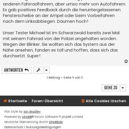
t
anderen Fahrradfahrern, aber umso mehr von Autofahrern.
r
a
Es gab positives Feedback durch die heruntergelassenen
g
Fensterscheibe an der Ampel oder beim Vorbeifahren
nach dem Linksabbiegen. Daumen hoch!
Unser Tester Michael ist im Schwarzwald bereits zwei Mal
mit seinem Fahrrad von der Polizei angehalten worden.
Wegen der Blinker. Sie wollten sich das System aus der
Nähe ansehen, fanden es toll und hoffen, dass sich das
durchsetzt. Super!
Antworten
1 Beitrag • Seite
1
von
1
Gehe zu
Startseite
Foren-Übersicht
Alle Cookies löschen
Flat Style by
Ian Bradley
Powered by
phpBB
® Forum Software © phpBB Limited
Deutsche Übersetzung durch
phpBB.de
Datenschutz
|
Nutzungsbedingungen