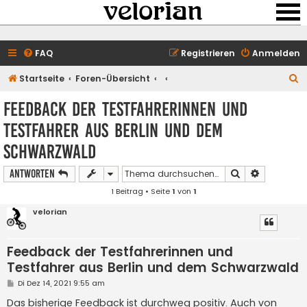
FAQ
Registrieren
Anmelden
S
Startseite
Foren-Übersicht
u
Feedback der Testfahrerinnen und
c
Testfahrer aus Berlin und dem
h
Schwarzwald
e
Suche
Erweiterte
Antworten
1 Beitrag • Seite
1
von
1
velorian
Feedback der Testfahrerinnen und
Testfahrer aus Berlin und dem Schwarzwald
B
Di Dez 14, 2021 9:55 am
e
i
Das bisherige Feedback ist durchweg positiv. Auch von