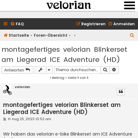
FAQ
Registrieren
Anmelden
S
Startseite
Foren-Übersicht
u
montagefertiges velorian Blinkerset
c
am Liegerad ICE Adventure (HD)
h
e
Suche
Erweiterte 
Antworten
1 Beitrag • Seite
1
von
1
velorian
montagefertiges velorian Blinkerset am
Liegerad ICE Adventure (HD)
B
Fr Aug 25, 2023 10:52 am
e
i
.
t
Wir haben das velorian e-bike Blinkerset am ICE Adventure
r