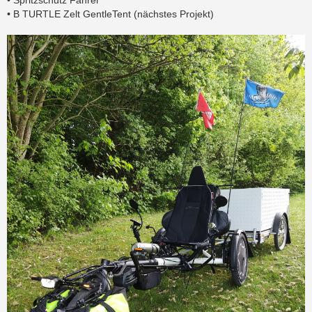
• B TURTLE Zelt GentleTent (nächstes Projekt)