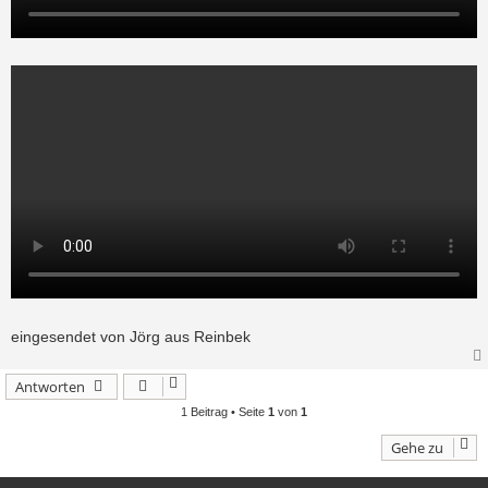
eingesendet von Jörg aus Reinbek
Antworten
1 Beitrag • Seite
1
von
1
Gehe zu