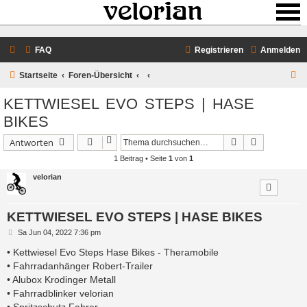
FAQ
Registrieren
Anmelden
S
Startseite
Foren-Übersicht
u
KETTWIESEL EVO STEPS | HASE
c
BIKES
h
Suche
Erweiterte 
Antworten
e
1 Beitrag • Seite
1
von
1
velorian
KETTWIESEL EVO STEPS | HASE BIKES
B
Sa Jun 04, 2022 7:36 pm
e
i
• Kettwiesel Evo Steps Hase Bikes - Theramobile
t
• Fahrradanhänger Robert-Trailer
r
a
• Alubox Krodinger Metall
g
• Fahrradblinker velorian
• Spritzschutz Fahrer