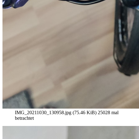
IMG_20211030_130958.jpg (75.46 KiB) 25028 mal
betrachtet