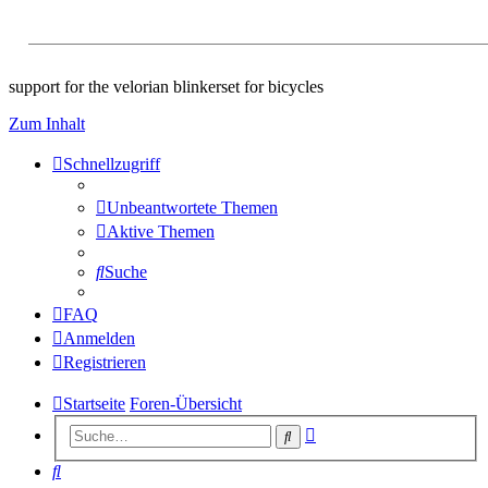
support for the velorian blinkerset for bicycles
Zum Inhalt
Schnellzugriff
Unbeantwortete Themen
Aktive Themen
Suche
FAQ
Anmelden
Registrieren
Startseite
Foren-Übersicht
Erweiterte
Suche
Suche
Suche