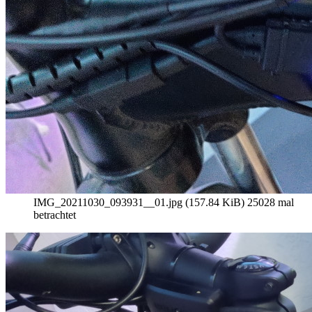
IMG_20211030_093931__01.jpg (157.84 KiB) 25028 mal
betrachtet