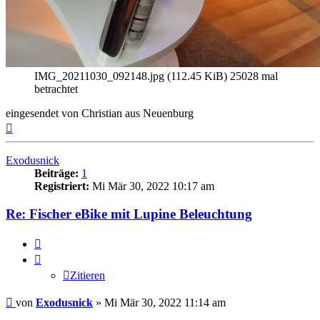
IMG_20211030_092148.jpg (112.45 KiB) 25028 mal
betrachtet
eingesendet von Christian aus Neuenburg
Nach
oben
Exodusnick
Beiträge:
1
Registriert:
Mi Mär 30, 2022 10:17 am
Re: Fischer eBike mit Lupine Beleuchtung
Zitieren
Zitieren
Beitrag
von
Exodusnick
»
Mi Mär 30, 2022 11:14 am