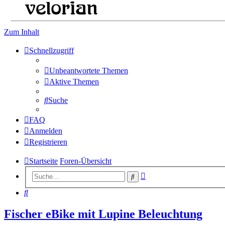
support for the velorian blinkerset for bicycles
Zum Inhalt
Schnellzugriff
Unbeantwortete Themen
Aktive Themen
Suche
FAQ
Anmelden
Registrieren
Startseite
Foren-Übersicht
Erweiterte
Suche
Suche
Suche
Fischer eBike mit Lupine Beleuchtung