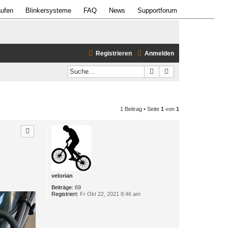
ufen
Blinkersysteme
FAQ
News
Supportforum
Registrieren
Anmelden
Suche
Erweiterte Suche
1 Beitrag • Seite
1
von
1
velorian
Beiträge:
69
Registriert:
Fr Okt 22, 2021 8:46 am