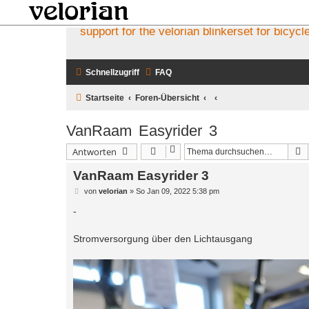
support for the velorian blinkerset for bicycl
Schnellzugriff
FAQ
Startseite
Foren-Übersicht
VanRaam Easyrider 3
S
Antworten
VanRaam Easyrider 3
B
von
velorian
»
So Jan 09, 2022 5:38 pm
e
i
-
t
r
a
Stromversorgung über den Lichtausgang
g