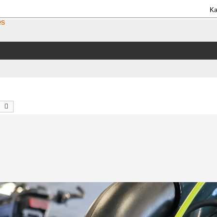
Ka
es
uche
Erweiterte Suche