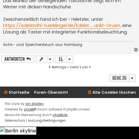
Das Manko der tiefliegenden Tastfläche zeigt sich im
Winter mit dicken Handschuhe.
Zwischenzeitlich fand ich bei ->Metzler, unter
https://edelstahl-tuerklingel.de/Edelst ... unkt-Gruen
, eine
Lösung als Taster mit integrierter Funktionsbeleuchtung.
Achs- und Speichenbruch aus Hamburg
Antworten
5 Beiträge • Seite
1
von
1
Gehe zu
Startseite
Foren-Übersicht
Alle Cookies löschen
Flat Style by
Ian Bradley
Powered by
phpBB
® Forum Software © phpBB Limited
Deutsche Übersetzung durch
phpBB.de
Datenschutz
|
Nutzungsbedingungen