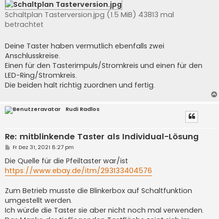
Schaltplan Tasterversion.jpg (1.5 MiB) 43813 mal
betrachtet
Deine Taster haben vermutlich ebenfalls zwei
Anschlusskreise.
Einen für den Tasterimpuls/Stromkreis und einen für den
LED-Ring/Stromkreis.
Die beiden halt richtig zuordnen und fertig.
Rudi Radlos
Re: mitblinkende Taster als Individual-Lösung
B
Fr Dez 31, 2021 8:27 pm
e
i
Die Quelle für die Pfeiltaster war/ist
t
https://www.ebay.de/itm/293133404576
r
a
g
Zum Betrieb musste die Blinkerbox auf Schaltfunktion
umgestellt werden.
Ich würde die Taster sie aber nicht noch mal verwenden.