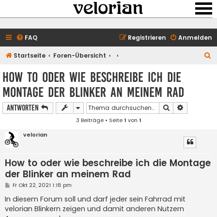
FAQ
Registrieren
Anmelden
S
Startseite
Foren-Übersicht
u
How to oder wie beschreibe ich die
c
Montage der Blinker an meinem Rad
h
e
Suche
Erweiterte
Antworten
3 Beiträge • Seite
1
von
1
velorian
How to oder wie beschreibe ich die Montage
der Blinker an meinem Rad
B
Fr Okt 22, 2021 1:18 pm
e
i
In diesem Forum soll und darf jeder sein Fahrrad mit
t
velorian Blinkern zeigen und damit anderen Nutzern
r
a