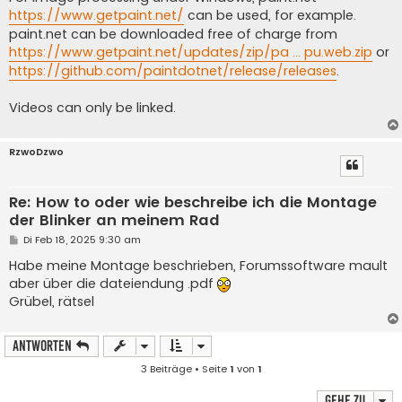
https://www.getpaint.net/
can be used, for example.
paint.net can be downloaded free of charge from
https://www.getpaint.net/updates/zip/pa ... pu.web.zip
or
https://github.com/paintdotnet/release/releases
.
Videos can only be linked.
RzwoDzwo
Re: How to oder wie beschreibe ich die Montage
der Blinker an meinem Rad
B
Di Feb 18, 2025 9:30 am
e
i
Habe meine Montage beschrieben, Forumssoftware mault
t
aber über die dateiendung .pdf
r
a
Grübel, rätsel
g
Antworten
3 Beiträge • Seite
1
von
1
Gehe zu