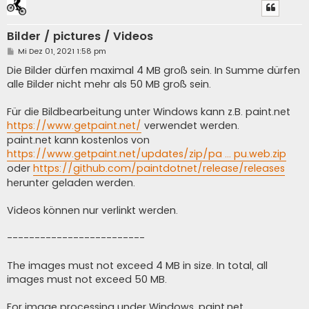
Bilder / pictures / Videos
B
Mi Dez 01, 2021 1:58 pm
e
i
Die Bilder dürfen maximal 4 MB groß sein. In Summe dürfen
t
alle Bilder nicht mehr als 50 MB groß sein.
r
a
g
Für die Bildbearbeitung unter Windows kann z.B. paint.net
https://www.getpaint.net/
verwendet werden.
paint.net kann kostenlos von
https://www.getpaint.net/updates/zip/pa ... pu.web.zip
oder
https://github.com/paintdotnet/release/releases
herunter geladen werden.
Videos können nur verlinkt werden.
-------------------------
The images must not exceed 4 MB in size. In total, all
images must not exceed 50 MB.
For image processing under Windows, paint.net