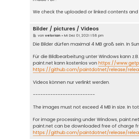
We check the uploaded or linked contents and r
Bilder / pictures / Videos
B
von
velorian
»
Mi Dez 01, 2021 1:58 pm
e
i
Die Bilder dürfen maximal 4 MB groß sein. In Su
t
r
a
Für die Bildbearbeitung unter Windows kann z.B
g
paint.net kann kostenlos von
https://www.getpa
https://github.com/paintdotnet/release/relea
Videos können nur verlinkt werden.
-------------------------
The images must not exceed 4 MB in size. In to
For image processing under Windows, paint.ne
paint.net can be downloaded free of charge 
https://github.com/paintdotnet/release/relea