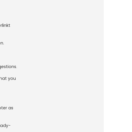
linkt
n.
gestions.
what you
oter as
eady-