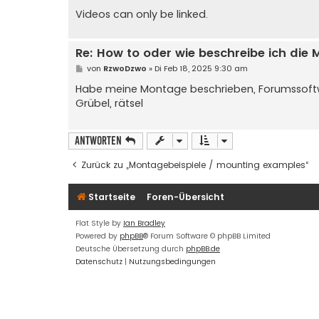
Videos can only be linked.
Re: How to oder wie beschreibe ich di
B
von
RzwoDzwo
»
Di Feb 18, 2025 9:30 am
e
i
Habe meine Montage beschrieben, Forumssoftw
t
Grübel, rätsel
r
a
g
Antworten
Zurück zu „Montagebeispiele / mounting examples“
Startseite
Foren-Übersicht
Flat Style by
Ian Bradley
Powered by
phpBB
® Forum Software © phpBB Limited
Deutsche Übersetzung durch
phpBB.de
Datenschutz
|
Nutzungsbedingungen