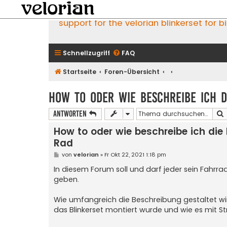
support for the velorian blinkerset for b
Schnellzugriff
FAQ
Startseite
Foren-Übersicht
How to oder wie beschreibe ich 
Antworten
How to oder wie beschreibe ich di
Rad
B
von
velorian
»
Fr Okt 22, 2021 1:18 pm
e
i
In diesem Forum soll und darf jeder sein Fahrr
t
geben.
r
a
g
Wie umfangreich die Beschreibung gestaltet wird
das Blinkerset montiert wurde und wie es mit St