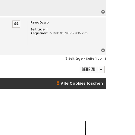
N
a
RzwoDzwo
c
h
Beiträge:
1
Registriert:
Di Feb 18, 2025 9:15 am
o
b
e
n
N
a
3 Beiträge • Seite
1
von
1
c
h
Gehe zu
o
b
e
Alle Cookies löschen
n