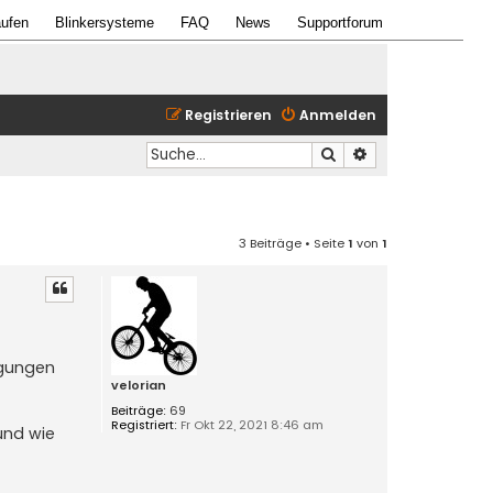
ufen
Blinkersysteme
FAQ
News
Supportforum
Registrieren
Anmelden
Suche
Erweiterte Suche
3 Beiträge • Seite
1
von
1
egungen
velorian
Beiträge:
69
Registriert:
Fr Okt 22, 2021 8:46 am
und wie