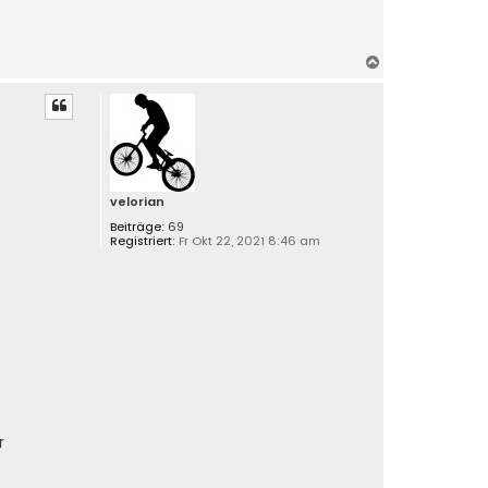
N
a
c
h
o
b
e
n
velorian
Beiträge:
69
Registriert:
Fr Okt 22, 2021 8:46 am
r