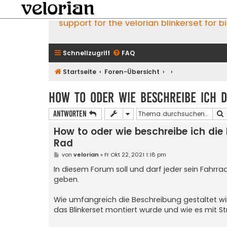
support for the velorian blinkerset for b
Schnellzugriff
FAQ
Startseite
Foren-Übersicht
How to oder wie beschreibe ich 
Antworten
How to oder wie beschreibe ich di
Rad
B
von
velorian
»
Fr Okt 22, 2021 1:18 pm
e
i
In diesem Forum soll und darf jeder sein Fahrr
t
geben.
r
a
g
Wie umfangreich die Beschreibung gestaltet wird
das Blinkerset montiert wurde und wie es mit St