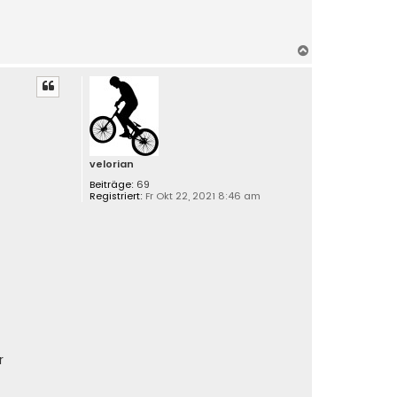
N
a
c
h
o
b
e
n
velorian
Beiträge:
69
Registriert:
Fr Okt 22, 2021 8:46 am
r