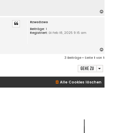
N
a
RzwoDzwo
c
h
Beiträge:
1
Registriert:
Di Feb 18, 2025 9:15 am
o
b
e
n
N
a
3 Beiträge • Seite
1
von
1
c
h
Gehe zu
o
b
e
Alle Cookies löschen
n