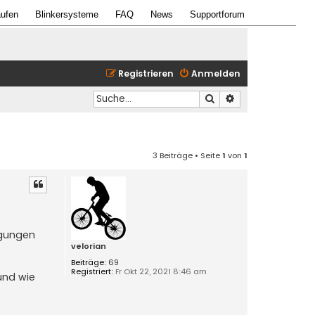
ufen
Blinkersysteme
FAQ
News
Supportforum
Registrieren
Anmelden
Suche
Erweiterte Suche
3 Beiträge • Seite
1
von
1
egungen
velorian
Beiträge:
69
Registriert:
Fr Okt 22, 2021 8:46 am
und wie