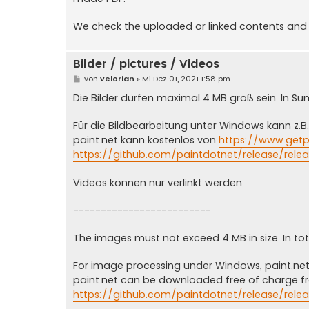
We check the uploaded or linked contents and r
Bilder / pictures / Videos
B
von
velorian
»
Mi Dez 01, 2021 1:58 pm
e
i
Die Bilder dürfen maximal 4 MB groß sein. In Su
t
r
a
Für die Bildbearbeitung unter Windows kann z.B
g
paint.net kann kostenlos von
https://www.getpa
https://github.com/paintdotnet/release/relea
Videos können nur verlinkt werden.
-------------------------
The images must not exceed 4 MB in size. In to
For image processing under Windows, paint.ne
paint.net can be downloaded free of charge 
https://github.com/paintdotnet/release/relea