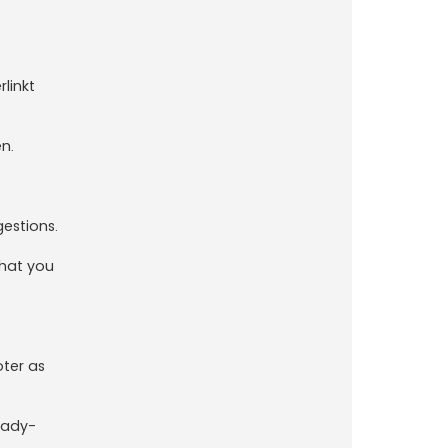
linkt
n.
gestions.
what you
oter as
eady-