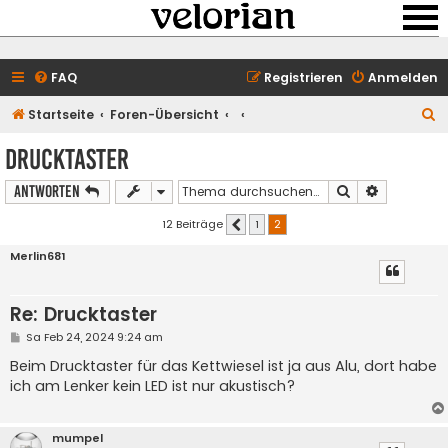
FAQ
Registrieren
Anmelden
S
Startseite
Foren-Übersicht
u
Drucktaster
c
Suche
Erweiterte
Antworten
h
e
12 Beiträge
1
2
Vorherige
Merlin681
Re: Drucktaster
B
Sa Feb 24, 2024 9:24 am
e
i
Beim Drucktaster für das Kettwiesel ist ja aus Alu, dort habe
t
ich am Lenker kein LED ist nur akustisch?
r
a
g
mumpel