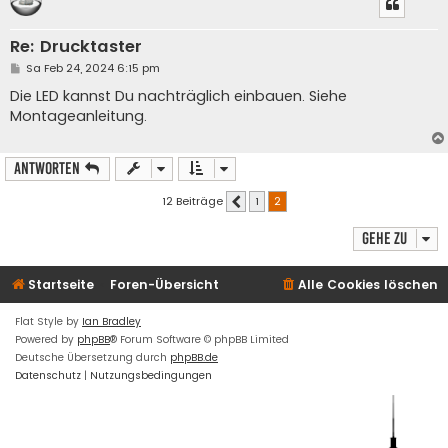
Re: Drucktaster
B
Sa Feb 24, 2024 6:15 pm
e
i
Die LED kannst Du nachträglich einbauen. Siehe
t
Montageanleitung.
r
a
g
Antworten
12 Beiträge
1
2
Vorherige
Gehe zu
Startseite
Foren-Übersicht
Alle Cookies löschen
Flat Style by
Ian Bradley
Powered by
phpBB
® Forum Software © phpBB Limited
Deutsche Übersetzung durch
phpBB.de
Datenschutz
|
Nutzungsbedingungen