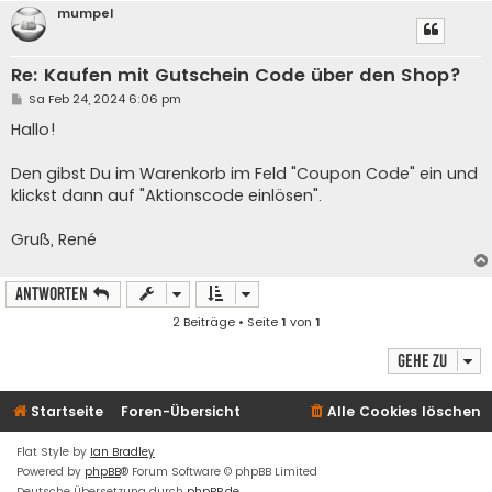
mumpel
Re: Kaufen mit Gutschein Code über den Shop?
B
Sa Feb 24, 2024 6:06 pm
e
i
Hallo!
t
r
a
Den gibst Du im Warenkorb im Feld "Coupon Code" ein und
g
klickst dann auf "Aktionscode einlösen".
Gruß, René
Antworten
2 Beiträge • Seite
1
von
1
Gehe zu
Startseite
Foren-Übersicht
Alle Cookies löschen
Flat Style by
Ian Bradley
Powered by
phpBB
® Forum Software © phpBB Limited
Deutsche Übersetzung durch
phpBB.de