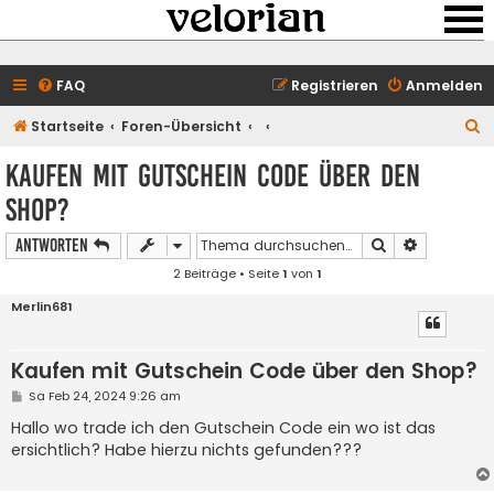
FAQ
Registrieren
Anmelden
S
Startseite
Foren-Übersicht
u
Kaufen mit Gutschein Code über den
c
Shop?
h
e
Suche
Erweiterte
Antworten
2 Beiträge • Seite
1
von
1
Merlin681
Kaufen mit Gutschein Code über den Shop?
B
Sa Feb 24, 2024 9:26 am
e
i
Hallo wo trade ich den Gutschein Code ein wo ist das
t
ersichtlich? Habe hierzu nichts gefunden???
r
a
g