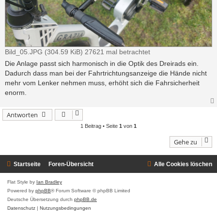
Bild_05.JPG (304.59 KiB) 27621 mal betrachtet
Die Anlage passt sich harmonisch in die Optik des Dreirads ein.
Dadurch dass man bei der Fahrtrichtungsanzeige die Hände nicht
mehr vom Lenker nehmen muss, erhöht sich die Fahrsicherheit
enorm.
Antworten
1 Beitrag • Seite
1
von
1
Gehe zu
Startseite
Foren-Übersicht
Alle Cookies löschen
Flat Style by
Ian Bradley
Powered by
phpBB
® Forum Software © phpBB Limited
Deutsche Übersetzung durch
phpBB.de
Datenschutz
|
Nutzungsbedingungen