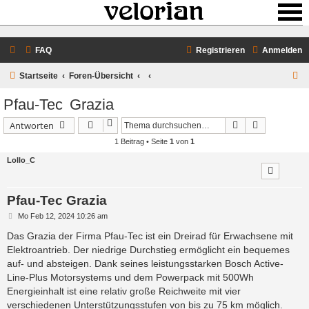
FAQ
Registrieren
Anmelden
S
Startseite
Foren-Übersicht
u
Pfau-Tec Grazia
c
Suche
Erweiterte 
Antworten
h
1 Beitrag • Seite
1
von
1
e
Lollo_C
Pfau-Tec Grazia
B
Mo Feb 12, 2024 10:26 am
e
i
Das Grazia der Firma Pfau-Tec ist ein Dreirad für Erwachsene mit
t
Elektroantrieb. Der niedrige Durchstieg ermöglicht ein bequemes
r
a
auf- und absteigen. Dank seines leistungsstarken Bosch Active-
g
Line-Plus Motorsystems und dem Powerpack mit 500Wh
Energieinhalt ist eine relativ große Reichweite mit vier
verschiedenen Unterstützungsstufen von bis zu 75 km möglich.