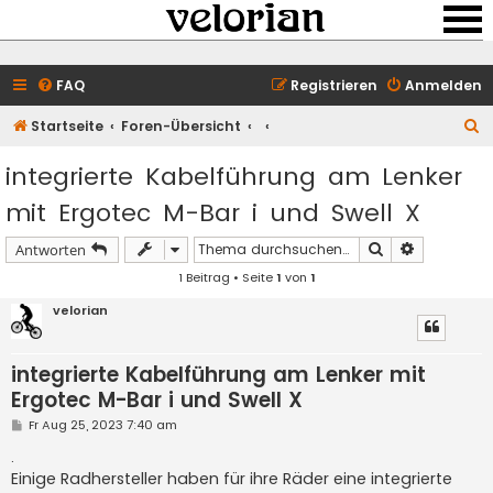
FAQ
Registrieren
Anmelden
S
Startseite
Foren-Übersicht
u
integrierte Kabelführung am Lenker
c
mit Ergotec M-Bar i und Swell X
h
e
Suche
Erweiterte 
Antworten
1 Beitrag • Seite
1
von
1
velorian
integrierte Kabelführung am Lenker mit
Ergotec M-Bar i und Swell X
B
Fr Aug 25, 2023 7:40 am
e
i
.
t
Einige Radhersteller haben für ihre Räder eine integrierte
r