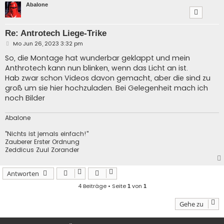
Abalone
Re: Antrotech Liege-Trike
B
Mo Jun 26, 2023 3:32 pm
e
i
So, die Montage hat wunderbar geklappt und mein
t
Anthrotech kann nun blinken, wenn das Licht an ist.
r
a
Hab zwar schon Videos davon gemacht, aber die sind zu
g
groß um sie hier hochzuladen. Bei Gelegenheit mach ich
noch Bilder
Abalone
"Nichts ist jemals einfach!"
Zauberer Erster Ordnung
Zeddicus Zuul Zorander
Antworten
4 Beiträge • Seite
von
1
1
Gehe zu