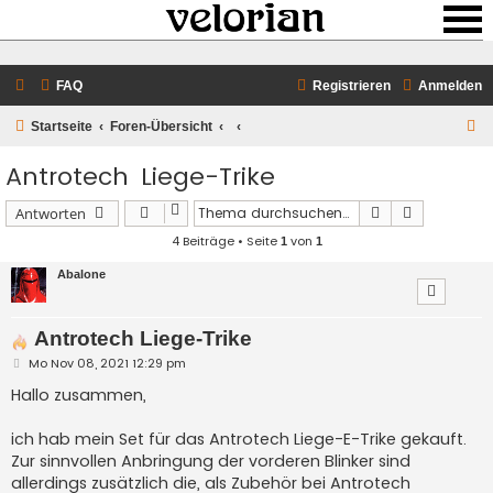
FAQ
Registrieren
Anmelden
S
Startseite
Foren-Übersicht
u
Antrotech Liege-Trike
c
h
Suche
Erweiterte 
Antworten
e
4 Beiträge • Seite
von
1
1
Abalone
Antrotech Liege-Trike
B
Mo Nov 08, 2021 12:29 pm
e
i
Hallo zusammen,
t
r
a
ich hab mein Set für das Antrotech Liege-E-Trike gekauft.
g
Zur sinnvollen Anbringung der vorderen Blinker sind
allerdings zusätzlich die, als Zubehör bei Antrotech