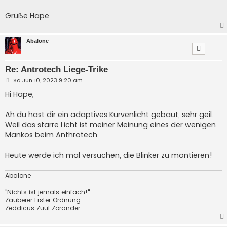
Grüße Hape
Abalone
Re: Antrotech Liege-Trike
B
Sa Jun 10, 2023 9:20 am
e
i
Hi Hape,
t
r
a
Ah du hast dir ein adaptives Kurvenlicht gebaut, sehr geil.
g
Weil das starre Licht ist meiner Meinung eines der wenigen
Mankos beim Anthrotech.
Heute werde ich mal versuchen, die Blinker zu montieren!
Abalone
"Nichts ist jemals einfach!"
Zauberer Erster Ordnung
Zeddicus Zuul Zorander