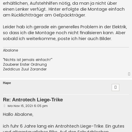
erhältlichen, Aufstehhilfen nötig, da man ja nicht über
einen Lenker verfügt.. Hinter erfolgte die Montage einfach
am Rücklichtträger am GeEpäckträger.
Leider hab ich gerade ein generelles Problem in der Elektrik,
so dass ich die Montage noch nicht finalisieren kann. Aber
sobald ich weiterkomme, poste ich hier auch Bilder.
Abalone
"Nichts ist jemals einfach!"
Zauberer Erster Ordnung
Zeddicus Zuul Zorander
Hape
Re: Antrotech Liege-Trike
B
Mo Nov 15, 2021 6:05 pm
e
i
Hallo Abalone,
t
r
a
ich fuhr 6 Jahre lang ein Antrohtech Liege-Trike. Ein gutes
g