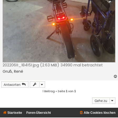
20220611_184151.jpg (2.63 MiB) 34990 mal betrachtet
Gruß, René
Antworten
1 Beitrag • Seite
von
1
1
Gehe zu
Startseite
Foren-Übersicht
Alle Cookies löschen