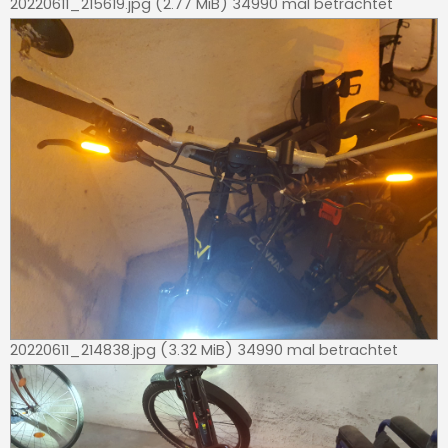
20220611_215619.jpg (2.77 MiB) 34990 mal betrachtet
20220611_214838.jpg (3.32 MiB) 34990 mal betrachtet