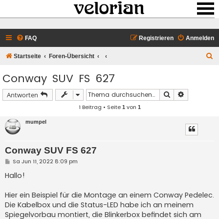
FAQ
Registrieren
Anmelden
S
Startseite
Foren-Übersicht
u
Conway SUV FS 627
c
h
Suche
Erweiterte 
Antworten
e
1 Beitrag • Seite
von
1
1
mumpel
Conway SUV FS 627
B
Sa Jun 11, 2022 8:09 pm
e
i
Hallo!
t
r
a
Hier ein Beispiel für die Montage an einem Conway Pedelec.
g
Die Kabelbox und die Status-LED habe ich an meinem
Spiegelvorbau montiert, die Blinkerbox befindet sich am