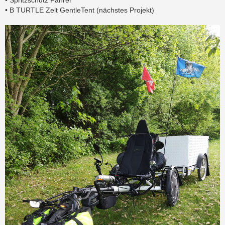
• B TURTLE Zelt GentleTent (nächstes Projekt)