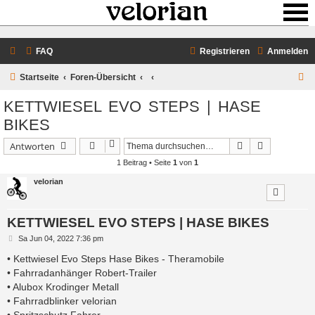
FAQ
Registrieren
Anmelden
S
Startseite
Foren-Übersicht
u
KETTWIESEL EVO STEPS | HASE
c
BIKES
h
Suche
Erweiterte 
Antworten
e
1 Beitrag • Seite
1
von
1
velorian
KETTWIESEL EVO STEPS | HASE BIKES
B
Sa Jun 04, 2022 7:36 pm
e
i
• Kettwiesel Evo Steps Hase Bikes - Theramobile
t
• Fahrradanhänger Robert-Trailer
r
a
• Alubox Krodinger Metall
g
• Fahrradblinker velorian
• Spritzschutz Fahrer