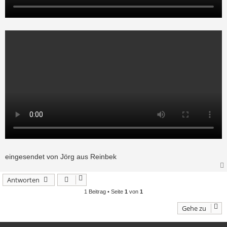
eingesendet von Jörg aus Reinbek
Antworten
1 Beitrag • Seite
1
von
1
Gehe zu