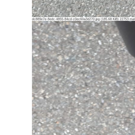
dc889e7e-8edc-4855-84cd-c0ec60a3d270.jpg (185.68 KiB) 22753 mal 