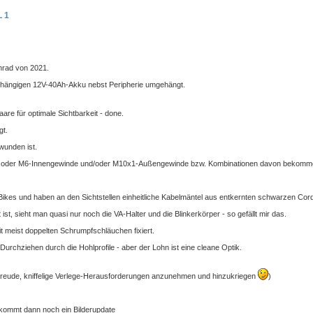
 1
nrad von 2021.
bhängigen 12V-40Ah-Akku nebst Peripherie umgehängt.
are für optimale Sichtbarkeit - done.
gt.
wunden ist.
 M8 oder M6-Innengewinde und/oder M10x1-Außengewinde bzw. Kombinationen davon bekomme
 Bikes und haben an den Sichtstellen einheitliche Kabelmäntel aus entkernten schwarzen Cord
t, sieht man quasi nur noch die VA-Halter und die Blinkerkörper - so gefällt mir das.
it meist doppelten Schrumpfschläuchen fixiert.
urchziehen durch die Hohlprofile - aber der Lohn ist eine cleane Optik.
 Freude, kniffelige Verlege-Herausforderungen anzunehmen und hinzukriegen
)
h kommt dann noch ein Bilderupdate