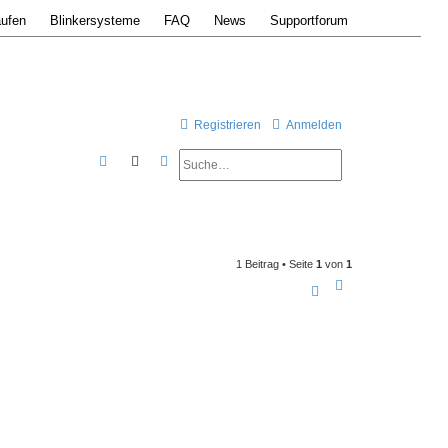
ufen
Blinkersysteme
FAQ
News
Supportforum
Registrieren
Anmelden
Suche
Erweiterte Suche
S
u
c
h
1 Beitrag • Seite
1
von
1
e