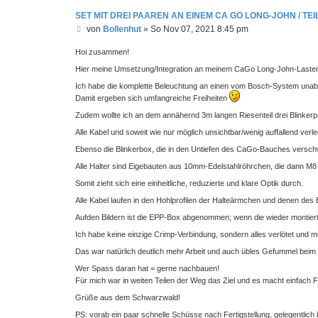
n
t
SET MIT DREI PAAREN AN EINEM CA GO LONG-JOHN / TEIL
a
B
von
Bollenhut
»
So Nov 07, 2021 8:45 pm
k
e
t
i
d
Hoi zusammen!
a
t
t
Hier meine Umsetzung/Integration an meinem CaGo Long-John-Laste
r
e
a
n
Ich habe die komplette Beleuchtung an einen vom Bosch-System una
g
v
Damit ergeben sich umfangreiche Freiheiten
o
n
Zudem wollte ich an dem annähernd 3m langen Riesenteil drei Blinkerpa
B
o
Alle Kabel und soweit wie nur möglich unsichtbar/wenig auffallend verle
l
l
Ebenso die Blinkerbox, die in den Untiefen des CaGo-Bauches versch
e
n
Alle Halter sind Eigebauten aus 10mm-Edelstahlröhrchen, die dann
h
u
Somit zieht sich eine einheitliche, reduzierte und klare Optik durch.
t
Alle Kabel laufen in den Hohlprofilen der Halteärmchen und denen des
Aufden Bildern ist die EPP-Box abgenommen; wenn die wieder montiert is
Ich habe keine einzige Crimp-Verbindung, sondern alles verlötet und m
Das war natürlich deutlich mehr Arbeit und auch übles Gefummel beim D
Wer Spass daran hat = gerne nachbauen!
Für mich war in weiten Teilen der Weg das Ziel und es macht einfach
Grüße aus dem Schwarzwald!
PS: vorab ein paar schnelle Schüsse nach Fertigstellung, gelegentlic