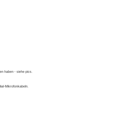
n haben - siehe pics.
ial-Mikrofonkabeln.