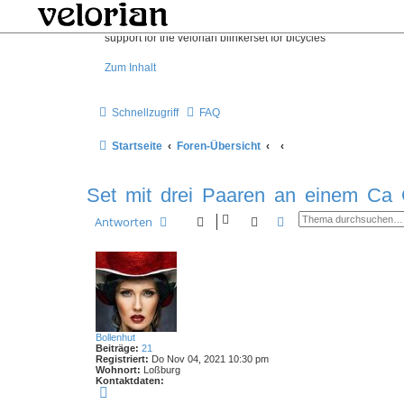
support for the velorian blinkerset for bicycles
Zum Inhalt
Schnellzugriff
FAQ
Startseite
Foren-Übersicht
Set mit drei Paaren an einem Ca 
Suche
Erweiterte Suche
Antworten
Bollenhut
Beiträge:
21
Registriert:
Do Nov 04, 2021 10:30 pm
Wohnort:
Loßburg
Kontaktdaten:
K
o