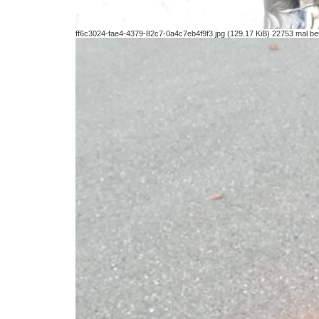
ff6c3024-fae4-4379-82c7-0a4c7eb4f9f3.jpg (129.17 KiB) 22753 mal be