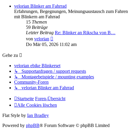
velorian Blinker am Fahrrad
Erfahrungen, Begegnungen, Meinungsaustausch zum Fahren
mit Blinkern am Fahrrad
15
Themen
59
Beiträge
Letzter Beitrag
Re: Blinker an Rikscha von B…
Neuester
von
velorian
Beitrag
Do Mär 05, 2026 11:02 am
Gehe zu
velorian ebike Blinkerset
↳ Supportanfragen / support requests
↳ Montagebeispiele / mounting examples
Community-Foren
↳ velorian Blinker am Fahrrad
Startseite
Foren-Übersicht
Alle Cookies löschen
Flat Style by
Ian Bradley
Powered by
phpBB
® Forum Software © phpBB Limited