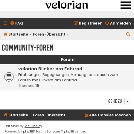
FAQ
Registrieren
Anmelden
S
Startseite
Foren-Übersicht
u
Community-Foren
c
h
Forum
e
velorian Blinker am Fahrrad
Erfahrungen, Begegnungen, Meinungsaustausch zum
Fahren mit Blinkern am Fahrrad
Themen:
15
Gehe zu
Startseite
Foren-Übersicht
Alle Cookies löschen
Flat Style by
Ian Bradley
Powered by
phpBB
® Forum Software © phpBB Limited