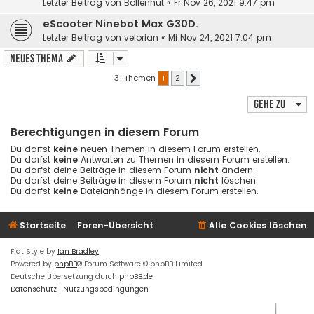
Letzter Beitrag von
Bollenhut
«
Fr Nov 26, 2021 9:47 pm
eScooter Ninebot Max G30D.
Letzter Beitrag von
velorian
«
Mi Nov 24, 2021 7:04 pm
Neues Thema
31 Themen
1
2
Nächste
Gehe zu
Berechtigungen in diesem Forum
Du darfst
keine
neuen Themen in diesem Forum erstellen.
Du darfst
keine
Antworten zu Themen in diesem Forum erstellen.
Du darfst deine Beiträge in diesem Forum
nicht
ändern.
Du darfst deine Beiträge in diesem Forum
nicht
löschen.
Du darfst
keine
Dateianhänge in diesem Forum erstellen.
Startseite
Foren-Übersicht
Alle Cookies löschen
Flat Style by
Ian Bradley
Powered by
phpBB
® Forum Software © phpBB Limited
Deutsche Übersetzung durch
phpBB.de
Datenschutz
|
Nutzungsbedingungen