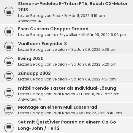
Stevens-Pedelec E-Triton PT5, Bosch CX-Motor
2018
Letzter Beitrag von
Fred
«
Fr Mär 11, 2022 11:19 am
Antworten:
4
Esco Custom Chopper Dreirad
Letzter Beitrag von
Lux Skywalker
«
Mi Mär 09, 2022 6:06 pm
VanRaam Easyrider 3
Letzter Beitrag von
velorian
«
So Jan 09, 2022 5:38 pm
Ewing 2020
Letzter Beitrag von
velorian
«
So Jan 09, 2022 5:20 pm
Zündapp Z802
Letzter Beitrag von
velorian
«
So Jan 09, 2022 4:51 pm
mitblinkende Taster als Individual-Lösung
Letzter Beitrag von
Rudi Radlos
«
Fr Dez 31, 2021 8:27 pm
Antworten:
4
Montage an einem Muli Lastenrad
Letzter Beitrag von
Rudi Radlos
«
Mi Dez 22, 2021 8:40 pm
Set mit (jetzt)vier Paaren an einem Ca Go
Long-John / Teil 2