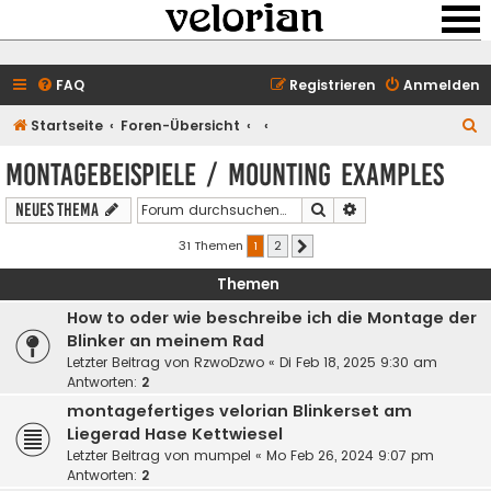
FAQ
Registrieren
Anmelden
S
Startseite
Foren-Übersicht
u
Montagebeispiele / mounting examples
c
Suche
Erweiterte Suche
Neues Thema
h
e
31 Themen
1
2
Nächste
Themen
How to oder wie beschreibe ich die Montage der
Blinker an meinem Rad
Letzter Beitrag von
RzwoDzwo
«
Di Feb 18, 2025 9:30 am
Antworten:
2
montagefertiges velorian Blinkerset am
Liegerad Hase Kettwiesel
Letzter Beitrag von
mumpel
«
Mo Feb 26, 2024 9:07 pm
Antworten:
2