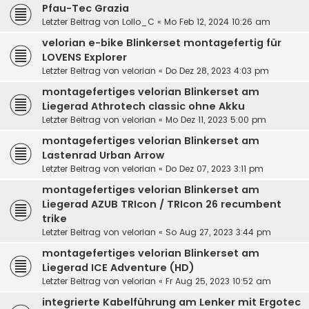
Pfau-Tec Grazia
Letzter Beitrag von
Lollo_C
«
Mo Feb 12, 2024 10:26 am
velorian e-bike Blinkerset montagefertig für
LOVENS Explorer
Letzter Beitrag von
velorian
«
Do Dez 28, 2023 4:03 pm
montagefertiges velorian Blinkerset am
Liegerad Athrotech classic ohne Akku
Letzter Beitrag von
velorian
«
Mo Dez 11, 2023 5:00 pm
montagefertiges velorian Blinkerset am
Lastenrad Urban Arrow
Letzter Beitrag von
velorian
«
Do Dez 07, 2023 3:11 pm
montagefertiges velorian Blinkerset am
Liegerad AZUB TRIcon / TRIcon 26 recumbent
trike
Letzter Beitrag von
velorian
«
So Aug 27, 2023 3:44 pm
montagefertiges velorian Blinkerset am
Liegerad ICE Adventure (HD)
Letzter Beitrag von
velorian
«
Fr Aug 25, 2023 10:52 am
integrierte Kabelführung am Lenker mit Ergotec