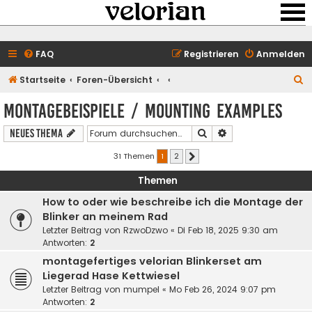
FAQ
Registrieren
Anmelden
S
Startseite
Foren-Übersicht
u
Montagebeispiele / mounting examples
c
Suche
Erweiterte Suche
Neues Thema
h
e
31 Themen
1
2
Nächste
Themen
How to oder wie beschreibe ich die Montage der
Blinker an meinem Rad
Letzter Beitrag von
RzwoDzwo
«
Di Feb 18, 2025 9:30 am
Antworten:
2
montagefertiges velorian Blinkerset am
Liegerad Hase Kettwiesel
Letzter Beitrag von
mumpel
«
Mo Feb 26, 2024 9:07 pm
Antworten:
2