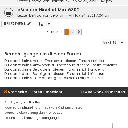
Letzter Beitrag von
Bollenhut
«
Fr Nov 26, 2021 9:47 pm
eScooter Ninebot Max G30D.
Letzter Beitrag von
velorian
«
Mi Nov 24, 2021 7:04 pm
Neues Thema
31 Themen
1
2
Nächste
Gehe zu
Berechtigungen in diesem Forum
Du darfst
keine
neuen Themen in diesem Forum erstellen.
Du darfst
keine
Antworten zu Themen in diesem Forum erstellen.
Du darfst deine Beiträge in diesem Forum
nicht
ändern.
Du darfst deine Beiträge in diesem Forum
nicht
löschen.
Du darfst
keine
Dateianhänge in diesem Forum erstellen.
Startseite
Foren-Übersicht
Alle Cookies löschen
Flat Style by
Ian Bradley
Powered by
phpBB
® Forum Software © phpBB Limited
Deutsche Übersetzung durch
phpBB.de
Datenschutz
|
Nutzungsbedingungen