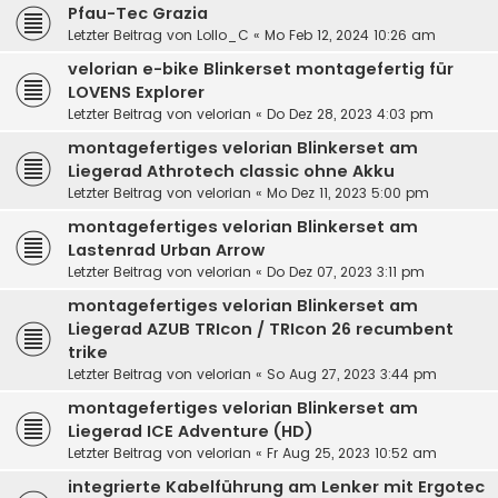
Pfau-Tec Grazia
Letzter Beitrag von
Lollo_C
«
Mo Feb 12, 2024 10:26 am
velorian e-bike Blinkerset montagefertig für
LOVENS Explorer
Letzter Beitrag von
velorian
«
Do Dez 28, 2023 4:03 pm
montagefertiges velorian Blinkerset am
Liegerad Athrotech classic ohne Akku
Letzter Beitrag von
velorian
«
Mo Dez 11, 2023 5:00 pm
montagefertiges velorian Blinkerset am
Lastenrad Urban Arrow
Letzter Beitrag von
velorian
«
Do Dez 07, 2023 3:11 pm
montagefertiges velorian Blinkerset am
Liegerad AZUB TRIcon / TRIcon 26 recumbent
trike
Letzter Beitrag von
velorian
«
So Aug 27, 2023 3:44 pm
montagefertiges velorian Blinkerset am
Liegerad ICE Adventure (HD)
Letzter Beitrag von
velorian
«
Fr Aug 25, 2023 10:52 am
integrierte Kabelführung am Lenker mit Ergotec