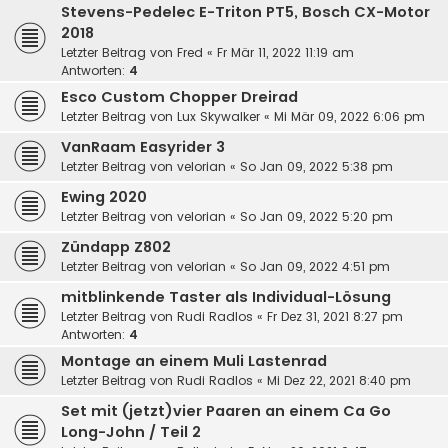
Stevens-Pedelec E-Triton PT5, Bosch CX-Motor
2018
Letzter Beitrag von
Fred
«
Fr Mär 11, 2022 11:19 am
Antworten:
4
Esco Custom Chopper Dreirad
Letzter Beitrag von
Lux Skywalker
«
Mi Mär 09, 2022 6:06 pm
VanRaam Easyrider 3
Letzter Beitrag von
velorian
«
So Jan 09, 2022 5:38 pm
Ewing 2020
Letzter Beitrag von
velorian
«
So Jan 09, 2022 5:20 pm
Zündapp Z802
Letzter Beitrag von
velorian
«
So Jan 09, 2022 4:51 pm
mitblinkende Taster als Individual-Lösung
Letzter Beitrag von
Rudi Radlos
«
Fr Dez 31, 2021 8:27 pm
Antworten:
4
Montage an einem Muli Lastenrad
Letzter Beitrag von
Rudi Radlos
«
Mi Dez 22, 2021 8:40 pm
Set mit (jetzt)vier Paaren an einem Ca Go
Long-John / Teil 2