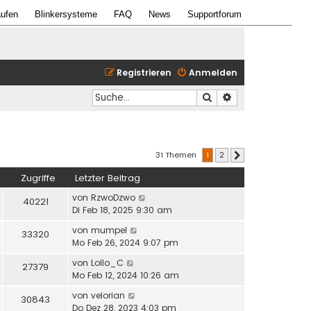
ufen
Blinkersysteme
FAQ
News
Supportforum
Registrieren
Anmelden
Suche
Erweiterte Suche
31 Themen
1
2
Nächste
Zugriffe
Letzter Beitrag
von
RzwoDzwo
40221
Di Feb 18, 2025 9:30 am
von
mumpel
33320
Mo Feb 26, 2024 9:07 pm
von
Lollo_C
27379
Mo Feb 12, 2024 10:26 am
von
velorian
30843
Do Dez 28, 2023 4:03 pm