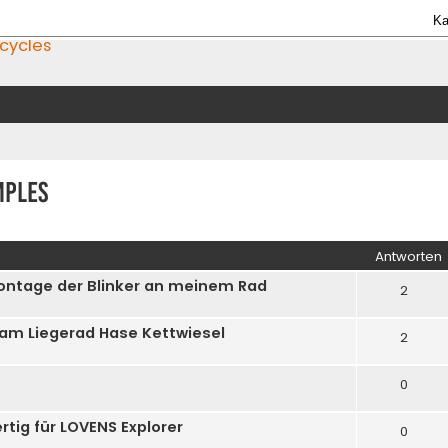
Ka
icycles
mples
iterte Suche
Antworten
Montage der Blinker an meinem Rad
2
 am Liegerad Hase Kettwiesel
2
0
rtig für LOVENS Explorer
0