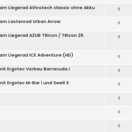
 am Liegerad Athrotech classic ohne Akku
0
 am Lastenrad Urban Arrow
0
 am Liegerad AZUB TRIcon / TRIcon 26
0
 am Liegerad ICE Adventure (HD)
0
mit Ergotec Vorbau Barracuda i
0
it Ergotec M-Bar i und Swell X
0
3
0
0