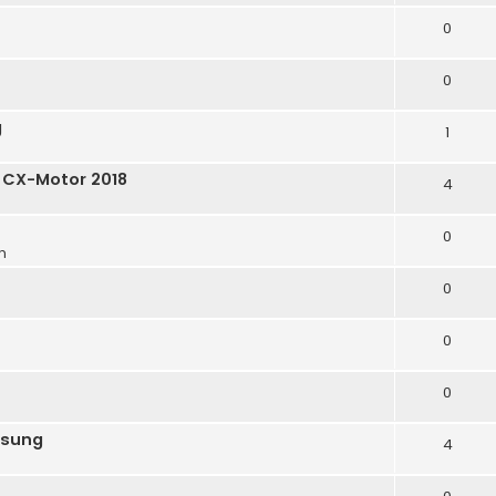
0
0
g
1
 CX-Motor 2018
4
0
m
0
0
0
ösung
4