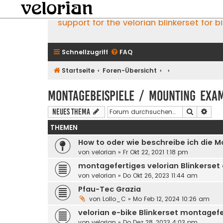
support for the velorian blinkerset for b
Schnellzugriff
FAQ
Startseite
Foren-Übersicht
Montagebeispiele / mounting exa
Suche
Erwe
Neues Thema
THEMEN
How to oder wie beschreibe ich die 
von
velorian
»
Fr Okt 22, 2021 1:18 pm
montagefertiges velorian Blinkerset
von
velorian
»
Do Okt 26, 2023 11:44 am
Pfau-Tec Grazia
von
Lollo_C
»
Mo Feb 12, 2024 10:26 am
velorian e-bike Blinkerset montagefe
von
velorian
»
Do Dez 28, 2023 4:03 pm