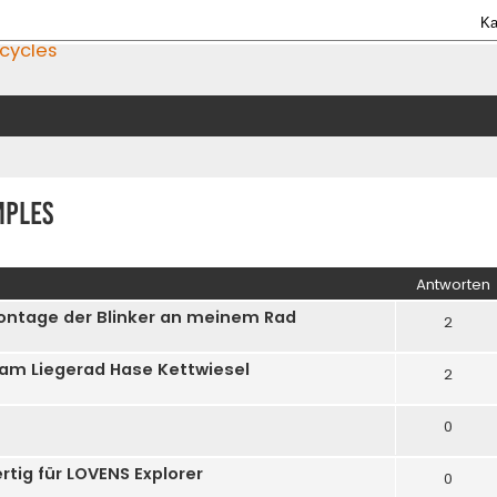
Ka
icycles
mples
iterte Suche
Antworten
Montage der Blinker an meinem Rad
2
 am Liegerad Hase Kettwiesel
2
0
rtig für LOVENS Explorer
0