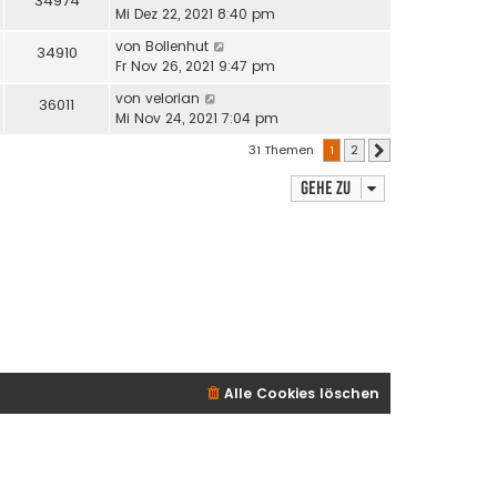
34974
Mi Dez 22, 2021 8:40 pm
von
Bollenhut
34910
Fr Nov 26, 2021 9:47 pm
von
velorian
36011
Mi Nov 24, 2021 7:04 pm
31 Themen
1
2
Nächste
Gehe zu
Alle Cookies löschen