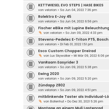
KETTWIESEL EVO STEPS | HASE BIKES
von
velorian
»
Sa Jun 04, 2022 7:36 pm
Rolektro E-Joy 45
von
velorian
»
Sa Jun 04, 2022 6:56 pm
Fischer eBike mit Lupine Beleuchtun
von
velorian
»
So Jan 09, 2022 4:33 pm
Stevens-Pedelec E-Triton PT5, Bosch
von
velorian
»
Di Feb 01, 2022 1:51 pm
Esco Custom Chopper Dreirad
von
Lux Skywalker
»
Mi Mär 09, 2022 6:06 p
VanRaam Easyrider 3
von
velorian
»
So Jan 09, 2022 5:38 pm
Ewing 2020
von
velorian
»
So Jan 09, 2022 5:20 pm
Zündapp Z802
von
velorian
»
So Jan 09, 2022 4:51 pm
mitblinkende Taster als Individual-L
von
Bollenhut
»
Do Dez 30, 2021 5:26 pm
Montage an einem Muli Lastenrad