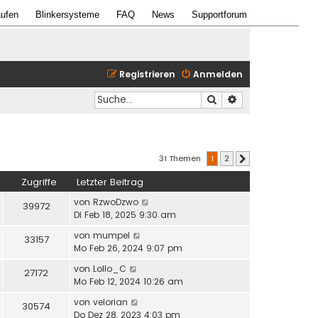
ufen
Blinkersysteme
FAQ
News
Supportforum
Registrieren
Anmelden
Suche
Erweiterte Suche
31 Themen
1
2
Nächste
Zugriffe
Letzter Beitrag
von
RzwoDzwo
39972
Di Feb 18, 2025 9:30 am
von
mumpel
33157
Mo Feb 26, 2024 9:07 pm
von
Lollo_C
27172
Mo Feb 12, 2024 10:26 am
von
velorian
30574
Do Dez 28, 2023 4:03 pm