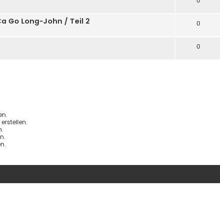
0
Ca Go Long-John / Teil 2
0
0
en.
rstellen.
.
n.
n.