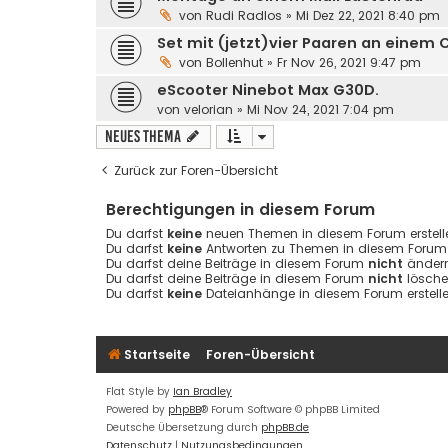
von
Rudi Radlos
»
Mi Dez 22, 2021 8:40 pm
Set mit (jetzt)vier Paaren an einem 
von
Bollenhut
»
Fr Nov 26, 2021 9:47 pm
eScooter Ninebot Max G30D.
von
velorian
»
Mi Nov 24, 2021 7:04 pm
Neues Thema
Zurück zur Foren-Übersicht
Berechtigungen in diesem Forum
Du darfst
keine
neuen Themen in diesem Forum erstell
Du darfst
keine
Antworten zu Themen in diesem Forum e
Du darfst deine Beiträge in diesem Forum
nicht
ändern
Du darfst deine Beiträge in diesem Forum
nicht
lösche
Du darfst
keine
Dateianhänge in diesem Forum erstelle
Startseite
Foren-Übersicht
Flat Style by
Ian Bradley
Powered by
phpBB
® Forum Software © phpBB Limited
Deutsche Übersetzung durch
phpBB.de
Datenschutz
|
Nutzungsbedingungen