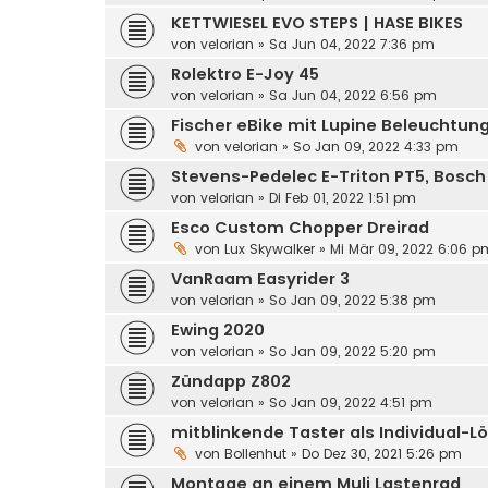
KETTWIESEL EVO STEPS | HASE BIKES
von
velorian
»
Sa Jun 04, 2022 7:36 pm
Rolektro E-Joy 45
von
velorian
»
Sa Jun 04, 2022 6:56 pm
Fischer eBike mit Lupine Beleuchtun
von
velorian
»
So Jan 09, 2022 4:33 pm
Stevens-Pedelec E-Triton PT5, Bosch
von
velorian
»
Di Feb 01, 2022 1:51 pm
Esco Custom Chopper Dreirad
von
Lux Skywalker
»
Mi Mär 09, 2022 6:06 p
VanRaam Easyrider 3
von
velorian
»
So Jan 09, 2022 5:38 pm
Ewing 2020
von
velorian
»
So Jan 09, 2022 5:20 pm
Zündapp Z802
von
velorian
»
So Jan 09, 2022 4:51 pm
mitblinkende Taster als Individual-L
von
Bollenhut
»
Do Dez 30, 2021 5:26 pm
Montage an einem Muli Lastenrad