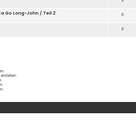
0
Ca Go Long-John / Teil 2
0
0
en.
rstellen.
.
n.
n.