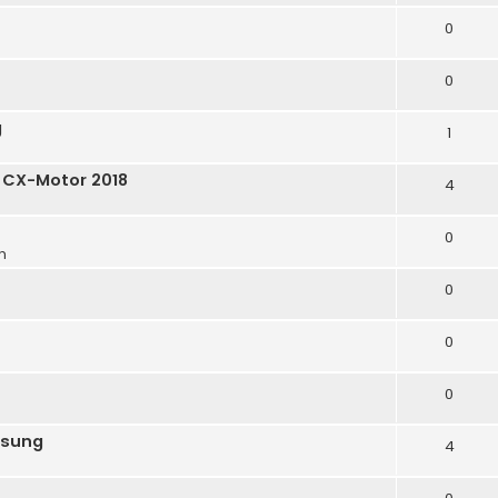
0
0
g
1
 CX-Motor 2018
4
0
m
0
0
0
ösung
4