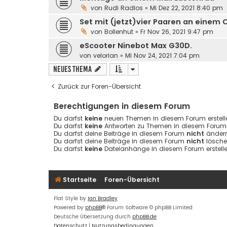
von
Rudi Radlos
»
Mi Dez 22, 2021 8:40 pm
Set mit (jetzt)vier Paaren an einem 
von
Bollenhut
»
Fr Nov 26, 2021 9:47 pm
eScooter Ninebot Max G30D.
von
velorian
»
Mi Nov 24, 2021 7:04 pm
Neues Thema
Zurück zur Foren-Übersicht
Berechtigungen in diesem Forum
Du darfst
keine
neuen Themen in diesem Forum erstell
Du darfst
keine
Antworten zu Themen in diesem Forum e
Du darfst deine Beiträge in diesem Forum
nicht
ändern
Du darfst deine Beiträge in diesem Forum
nicht
lösche
Du darfst
keine
Dateianhänge in diesem Forum erstelle
Startseite
Foren-Übersicht
Flat Style by
Ian Bradley
Powered by
phpBB
® Forum Software © phpBB Limited
Deutsche Übersetzung durch
phpBB.de
Datenschutz
|
Nutzungsbedingungen