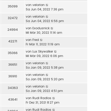
von
velorian
35099
Sa Jun 04, 2022 7:36 pm
von
velorian
32472
Sa Jun 04, 2022 6:56 pm
von
Exodusnick
24994
Mi Mär 30, 2022 11:14 am
von
Fred
42271
Fr Mär 11, 2022 11:19 am
von
Lux Skywalker
35066
Mi Mär 09, 2022 6:06 pm
von
velorian
36651
So Jan 09, 2022 5:38 pm
von
velorian
36910
So Jan 09, 2022 5:20 pm
von
velorian
34363
So Jan 09, 2022 4:51 pm
von
Rudi Radlos
43641
Fr Dez 31, 2021 8:27 pm
von
Rudi Radlos