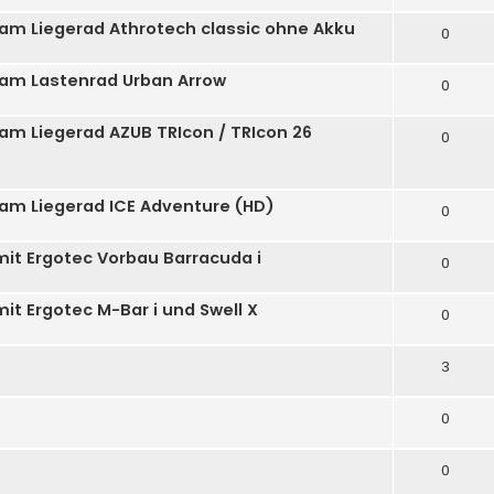
 am Liegerad Athrotech classic ohne Akku
0
 am Lastenrad Urban Arrow
0
 am Liegerad AZUB TRIcon / TRIcon 26
0
 am Liegerad ICE Adventure (HD)
0
mit Ergotec Vorbau Barracuda i
0
it Ergotec M-Bar i und Swell X
0
3
0
0