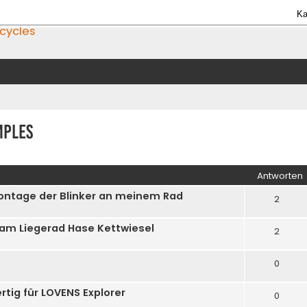
Ka
icycles
mples
iterte Suche
Antworten
Montage der Blinker an meinem Rad
2
 am Liegerad Hase Kettwiesel
2
0
rtig für LOVENS Explorer
0