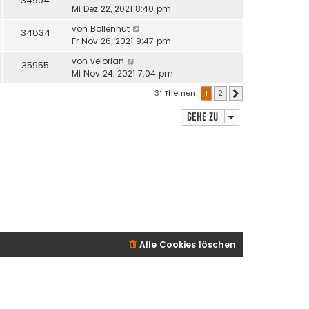
34904
Mi Dez 22, 2021 8:40 pm
von
Bollenhut
34834
Fr Nov 26, 2021 9:47 pm
von
velorian
35955
Mi Nov 24, 2021 7:04 pm
31 Themen
1
2
Nächste
Gehe zu
Alle Cookies löschen