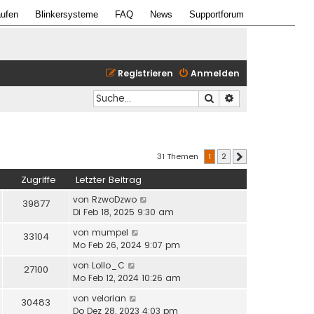
ufen
Blinkersysteme
FAQ
News
Supportforum
Registrieren
Anmelden
Suche
Erweiterte Suche
31 Themen
1
2
Nächste
Zugriffe
Letzter Beitrag
von
RzwoDzwo
39877
Di Feb 18, 2025 9:30 am
von
mumpel
33104
Mo Feb 26, 2024 9:07 pm
von
Lollo_C
27100
Mo Feb 12, 2024 10:26 am
von
velorian
30483
Do Dez 28, 2023 4:03 pm