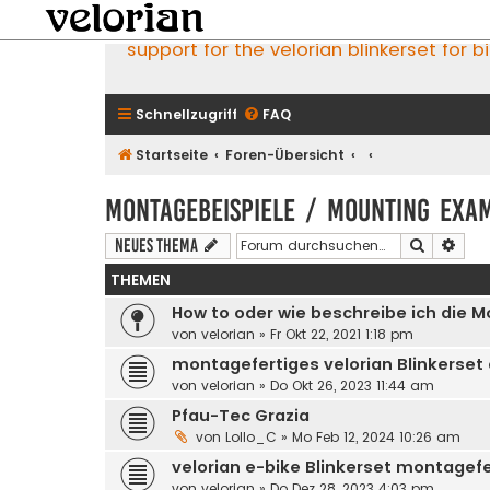
support for the velorian blinkerset for b
Schnellzugriff
FAQ
Startseite
Foren-Übersicht
Montagebeispiele / mounting exa
Suche
Erwe
Neues Thema
THEMEN
How to oder wie beschreibe ich die 
von
velorian
»
Fr Okt 22, 2021 1:18 pm
montagefertiges velorian Blinkerset
von
velorian
»
Do Okt 26, 2023 11:44 am
Pfau-Tec Grazia
von
Lollo_C
»
Mo Feb 12, 2024 10:26 am
velorian e-bike Blinkerset montagefe
von
velorian
»
Do Dez 28, 2023 4:03 pm