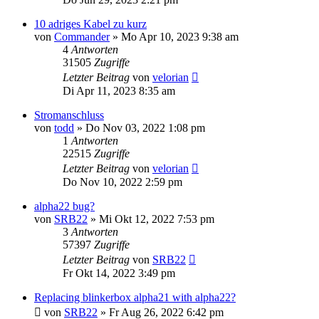
10 adriges Kabel zu kurz
von
Commander
»
Mo Apr 10, 2023 9:38 am
4
Antworten
31505
Zugriffe
Letzter Beitrag
von
velorian
Di Apr 11, 2023 8:35 am
Stromanschluss
von
todd
»
Do Nov 03, 2022 1:08 pm
1
Antworten
22515
Zugriffe
Letzter Beitrag
von
velorian
Do Nov 10, 2022 2:59 pm
alpha22 bug?
von
SRB22
»
Mi Okt 12, 2022 7:53 pm
3
Antworten
57397
Zugriffe
Letzter Beitrag
von
SRB22
Fr Okt 14, 2022 3:49 pm
Replacing blinkerbox alpha21 with alpha22?
von
SRB22
»
Fr Aug 26, 2022 6:42 pm