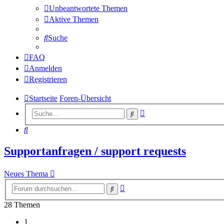
Unbeantwortete Themen
Aktive Themen
Suche
FAQ
Anmelden
Registrieren
Startseite
Foren-Übersicht
Erweiterte
Suche
Suche
Suche
Supportanfragen / support requests
Neues Thema
Erweiterte
Suche
Suche
28 Themen
1