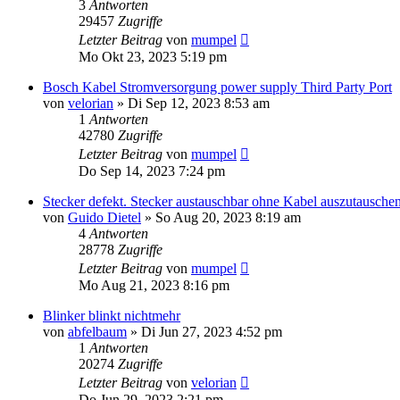
3
Antworten
29457
Zugriffe
Letzter Beitrag
von
mumpel
Mo Okt 23, 2023 5:19 pm
Bosch Kabel Stromversorgung power supply Third Party Port
von
velorian
»
Di Sep 12, 2023 8:53 am
1
Antworten
42780
Zugriffe
Letzter Beitrag
von
mumpel
Do Sep 14, 2023 7:24 pm
Stecker defekt. Stecker austauschbar ohne Kabel auszutausche
von
Guido Dietel
»
So Aug 20, 2023 8:19 am
4
Antworten
28778
Zugriffe
Letzter Beitrag
von
mumpel
Mo Aug 21, 2023 8:16 pm
Blinker blinkt nichtmehr
von
abfelbaum
»
Di Jun 27, 2023 4:52 pm
1
Antworten
20274
Zugriffe
Letzter Beitrag
von
velorian
Do Jun 29, 2023 2:21 pm