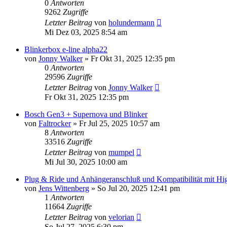
0
Antworten
9262
Zugriffe
Letzter Beitrag
von
holundermann
Mi Dez 03, 2025 8:54 am
Blinkerbox e-line alpha22
von
Jonny Walker
»
Fr Okt 31, 2025 12:35 pm
0
Antworten
29596
Zugriffe
Letzter Beitrag
von
Jonny Walker
Fr Okt 31, 2025 12:35 pm
Bosch Gen3 + Supernova und Blinker
von
Faltrocker
»
Fr Jul 25, 2025 10:57 am
8
Antworten
33516
Zugriffe
Letzter Beitrag
von
mumpel
Mi Jul 30, 2025 10:00 am
Plug & Ride und Anhängeranschluß und Kompatibilität mit Hi
von
Jens Wittenberg
»
So Jul 20, 2025 12:41 pm
1
Antworten
11664
Zugriffe
Letzter Beitrag
von
velorian
So Jul 27, 2025 6:30 pm