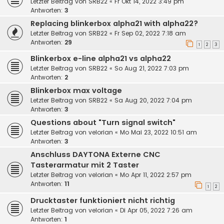
Letzter Beitrag von
SRB22
«
Fr Okt 14, 2022 3:49 pm
Antworten:
3
Replacing blinkerbox alpha21 with alpha22?
Letzter Beitrag von
SRB22
«
Fr Sep 02, 2022 7:18 am
Antworten:
29
1
2
3
Blinkerbox e-line alpha21 vs alpha22
Letzter Beitrag von
SRB22
«
So Aug 21, 2022 7:03 pm
Antworten:
2
Blinkerbox max voltage
Letzter Beitrag von
SRB22
«
Sa Aug 20, 2022 7:04 pm
Antworten:
3
Questions about "Turn signal switch"
Letzter Beitrag von
velorian
«
Mo Mai 23, 2022 10:51 am
Antworten:
3
Anschluss DAYTONA Externe CNC
Tasterarmatur mit 2 Taster
Letzter Beitrag von
velorian
«
Mo Apr 11, 2022 2:57 pm
Antworten:
11
1
2
Drucktaster funktioniert nicht richtig
Letzter Beitrag von
velorian
«
Di Apr 05, 2022 7:26 am
Antworten:
1