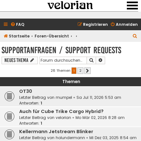
FAQ
Registrieren
Anmelden
S
Startseite
Foren-Übersicht
u
Supportanfragen / support requests
c
Suche
Erweiterte Suche
Neues Thema
h
e
28 Themen
1
2
Nächste
Themen
OT30
Letzter Beitrag von
mumpel
«
Sa Jul 11, 2026 5:53 am
Antworten:
1
Auch für Cube Trike Cargo Hybrid?
Letzter Beitrag von
velorian
«
Mo Mär 02, 2026 8:28 am
Antworten:
1
Kellermann Jetstream Blinker
Letzter Beitrag von
holundermann
«
Mi Dez 03, 2025 8:54 am