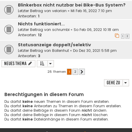
Blinkerbox nicht nutzbar bei Bike-Bus System?
Letzter Beitrag von
velorian
«
Mi Feb 16, 2022 7:10 pm
Antworten:
1
Nichts funktioniert...
Letzter Beitrag von
schrumbi
«
So Feb 06, 2022 10:18 am
Antworten:
12
1
2
Statusanzeige doppelt/selektiv
Letzter Beitrag von
Bollenhut
«
Do Dez 30, 2021 5:58 pm
Antworten:
3
Neues Thema
28 Themen
1
2
Nächste
Gehe zu
Berechtigungen in diesem Forum
Du darfst
keine
neuen Themen in diesem Forum erstellen.
Du darfst
keine
Antworten zu Themen in diesem Forum erstellen.
Du darfst deine Beiträge in diesem Forum
nicht
ändern.
Du darfst deine Beiträge in diesem Forum
nicht
löschen.
Du darfst
keine
Dateianhänge in diesem Forum erstellen.