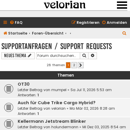
FAQ
Registrieren
Anmelden
S
Startseite
Foren-Übersicht
u
Supportanfragen / support requests
c
Suche
Erweiterte Suche
Neues Thema
h
e
28 Themen
1
2
Nächste
Themen
OT30
Letzter Beitrag von
mumpel
«
Sa Jul 11, 2026 5:53 am
Antworten:
1
Auch für Cube Trike Cargo Hybrid?
Letzter Beitrag von
velorian
«
Mo Mär 02, 2026 8:28 am
Antworten:
1
Kellermann Jetstream Blinker
Letzter Beitrag von
holundermann
«
Mi Dez 03, 2025 8:54 am