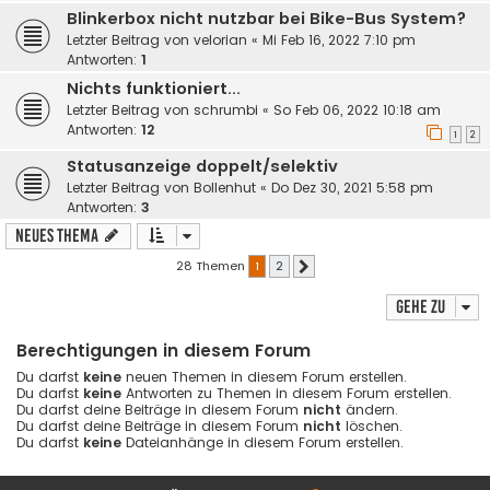
Blinkerbox nicht nutzbar bei Bike-Bus System?
Letzter Beitrag von
velorian
«
Mi Feb 16, 2022 7:10 pm
Antworten:
1
Nichts funktioniert...
Letzter Beitrag von
schrumbi
«
So Feb 06, 2022 10:18 am
Antworten:
12
1
2
Statusanzeige doppelt/selektiv
Letzter Beitrag von
Bollenhut
«
Do Dez 30, 2021 5:58 pm
Antworten:
3
Neues Thema
28 Themen
1
2
Nächste
Gehe zu
Berechtigungen in diesem Forum
Du darfst
keine
neuen Themen in diesem Forum erstellen.
Du darfst
keine
Antworten zu Themen in diesem Forum erstellen.
Du darfst deine Beiträge in diesem Forum
nicht
ändern.
Du darfst deine Beiträge in diesem Forum
nicht
löschen.
Du darfst
keine
Dateianhänge in diesem Forum erstellen.