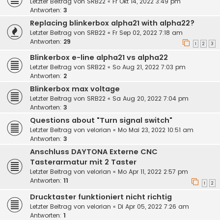
Letzter Beitrag von
SRB22
«
Fr Okt 14, 2022 3:49 pm
Antworten:
3
Replacing blinkerbox alpha21 with alpha22?
Letzter Beitrag von
SRB22
«
Fr Sep 02, 2022 7:18 am
Antworten:
29
1
2
3
Blinkerbox e-line alpha21 vs alpha22
Letzter Beitrag von
SRB22
«
So Aug 21, 2022 7:03 pm
Antworten:
2
Blinkerbox max voltage
Letzter Beitrag von
SRB22
«
Sa Aug 20, 2022 7:04 pm
Antworten:
3
Questions about "Turn signal switch"
Letzter Beitrag von
velorian
«
Mo Mai 23, 2022 10:51 am
Antworten:
3
Anschluss DAYTONA Externe CNC
Tasterarmatur mit 2 Taster
Letzter Beitrag von
velorian
«
Mo Apr 11, 2022 2:57 pm
Antworten:
11
1
2
Drucktaster funktioniert nicht richtig
Letzter Beitrag von
velorian
«
Di Apr 05, 2022 7:26 am
Antworten:
1