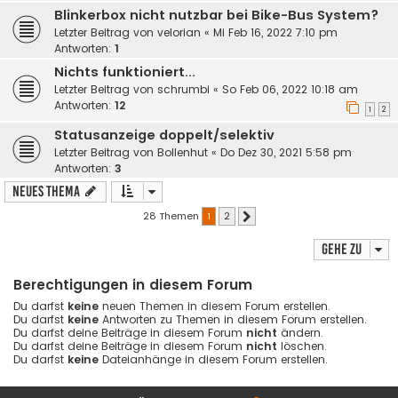
Blinkerbox nicht nutzbar bei Bike-Bus System?
Letzter Beitrag von
velorian
«
Mi Feb 16, 2022 7:10 pm
Antworten:
1
Nichts funktioniert...
Letzter Beitrag von
schrumbi
«
So Feb 06, 2022 10:18 am
Antworten:
12
1
2
Statusanzeige doppelt/selektiv
Letzter Beitrag von
Bollenhut
«
Do Dez 30, 2021 5:58 pm
Antworten:
3
Neues Thema
28 Themen
1
2
Nächste
Gehe zu
Berechtigungen in diesem Forum
Du darfst
keine
neuen Themen in diesem Forum erstellen.
Du darfst
keine
Antworten zu Themen in diesem Forum erstellen.
Du darfst deine Beiträge in diesem Forum
nicht
ändern.
Du darfst deine Beiträge in diesem Forum
nicht
löschen.
Du darfst
keine
Dateianhänge in diesem Forum erstellen.