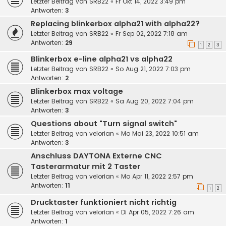
Letzter Beitrag von
SRB22
«
Fr Okt 14, 2022 3:49 pm
Antworten:
3
Replacing blinkerbox alpha21 with alpha22?
Letzter Beitrag von
SRB22
«
Fr Sep 02, 2022 7:18 am
Antworten:
29
1
2
3
Blinkerbox e-line alpha21 vs alpha22
Letzter Beitrag von
SRB22
«
So Aug 21, 2022 7:03 pm
Antworten:
2
Blinkerbox max voltage
Letzter Beitrag von
SRB22
«
Sa Aug 20, 2022 7:04 pm
Antworten:
3
Questions about "Turn signal switch"
Letzter Beitrag von
velorian
«
Mo Mai 23, 2022 10:51 am
Antworten:
3
Anschluss DAYTONA Externe CNC
Tasterarmatur mit 2 Taster
Letzter Beitrag von
velorian
«
Mo Apr 11, 2022 2:57 pm
Antworten:
11
1
2
Drucktaster funktioniert nicht richtig
Letzter Beitrag von
velorian
«
Di Apr 05, 2022 7:26 am
Antworten:
1