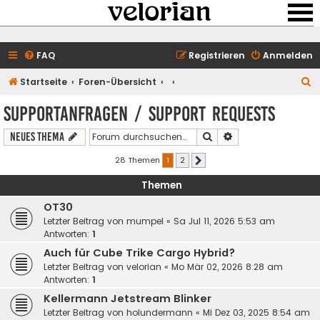
FAQ
Registrieren
Anmelden
S
Startseite
Foren-Übersicht
u
Supportanfragen / support requests
c
Suche
Erweiterte Suche
Neues Thema
h
e
28 Themen
1
2
Nächste
Themen
OT30
Letzter Beitrag von
mumpel
«
Sa Jul 11, 2026 5:53 am
Antworten:
1
Auch für Cube Trike Cargo Hybrid?
Letzter Beitrag von
velorian
«
Mo Mär 02, 2026 8:28 am
Antworten:
1
Kellermann Jetstream Blinker
Letzter Beitrag von
holundermann
«
Mi Dez 03, 2025 8:54 am