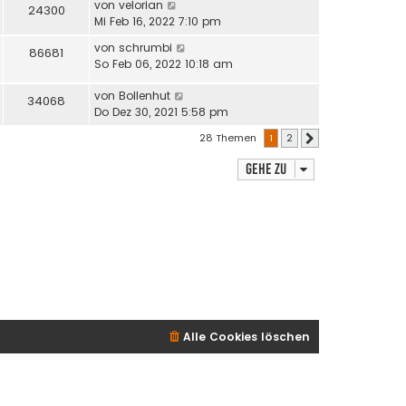
von
velorian
24300
Mi Feb 16, 2022 7:10 pm
von
schrumbi
86681
So Feb 06, 2022 10:18 am
von
Bollenhut
34068
Do Dez 30, 2021 5:58 pm
28 Themen
1
2
Nächste
Gehe zu
Alle Cookies löschen