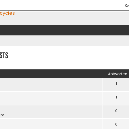
Ka
icycles
sts
iterte Suche
Antworten
1
1
0
 am
0