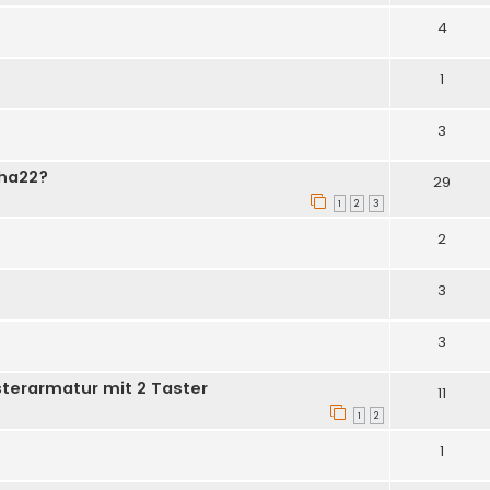
4
1
3
pha22?
29
1
2
3
2
3
3
terarmatur mit 2 Taster
11
1
2
1