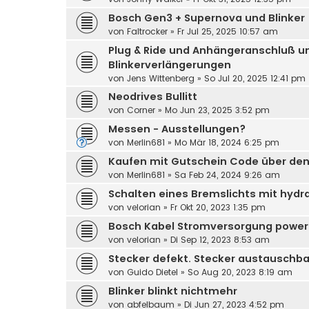
Bosch Gen3 + Supernova und Blinker
von
Faltrocker
»
Fr Jul 25, 2025 10:57 am
Plug & Ride und Anhängeranschluß un
Blinkerverlängerungen
von
Jens Wittenberg
»
So Jul 20, 2025 12:41 pm
Neodrives Bullitt
von
Corner
»
Mo Jun 23, 2025 3:52 pm
Messen - Ausstellungen?
von
Merlin681
»
Mo Mär 18, 2024 6:25 pm
Kaufen mit Gutschein Code über de
von
Merlin681
»
Sa Feb 24, 2024 9:26 am
Schalten eines Bremslichts mit hyd
von
velorian
»
Fr Okt 20, 2023 1:35 pm
Bosch Kabel Stromversorgung power s
von
velorian
»
Di Sep 12, 2023 8:53 am
Stecker defekt. Stecker austauschb
von
Guido Dietel
»
So Aug 20, 2023 8:19 am
Blinker blinkt nichtmehr
von
abfelbaum
»
Di Jun 27, 2023 4:52 pm