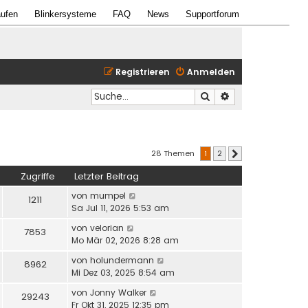
ufen
Blinkersysteme
FAQ
News
Supportforum
Registrieren
Anmelden
Suche
Erweiterte Suche
28 Themen
1
2
Nächste
Zugriffe
Letzter Beitrag
von
mumpel
1211
Sa Jul 11, 2026 5:53 am
von
velorian
7853
Mo Mär 02, 2026 8:28 am
von
holundermann
8962
Mi Dez 03, 2025 8:54 am
von
Jonny Walker
29243
Fr Okt 31, 2025 12:35 pm