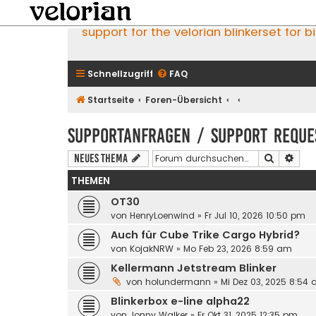
support for the velorian blinkerset for b
Schnellzugriff
FAQ
Startseite
Foren-Übersicht
Supportanfragen / support reque
Suche
Erwe
Neues Thema
THEMEN
OT30
von
HenryLoenwind
»
Fr Jul 10, 2026 10:50 pm
Auch für Cube Trike Cargo Hybrid?
von
KojakNRW
»
Mo Feb 23, 2026 8:59 am
Kellermann Jetstream Blinker
von
holundermann
»
Mi Dez 03, 2025 8:54
Blinkerbox e-line alpha22
von
Jonny Walker
»
Fr Okt 31, 2025 12:35 pm