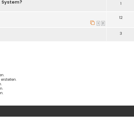
us System?
1
12
1
2
3
en.
rstellen.
.
n.
n.