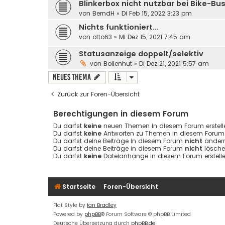
Blinkerbox nicht nutzbar bei Bike-B
von
BerndH
»
Di Feb 15, 2022 3:23 pm
Nichts funktioniert...
von
otto63
»
Mi Dez 15, 2021 7:45 am
Statusanzeige doppelt/selektiv
von
Bollenhut
»
Di Dez 21, 2021 5:57 am
Neues Thema
Zurück zur Foren-Übersicht
Berechtigungen in diesem Forum
Du darfst
keine
neuen Themen in diesem Forum erstell
Du darfst
keine
Antworten zu Themen in diesem Forum e
Du darfst deine Beiträge in diesem Forum
nicht
ändern
Du darfst deine Beiträge in diesem Forum
nicht
lösche
Du darfst
keine
Dateianhänge in diesem Forum erstelle
Startseite
Foren-Übersicht
Flat Style by
Ian Bradley
Powered by
phpBB
® Forum Software © phpBB Limited
Deutsche Übersetzung durch
phpBB.de