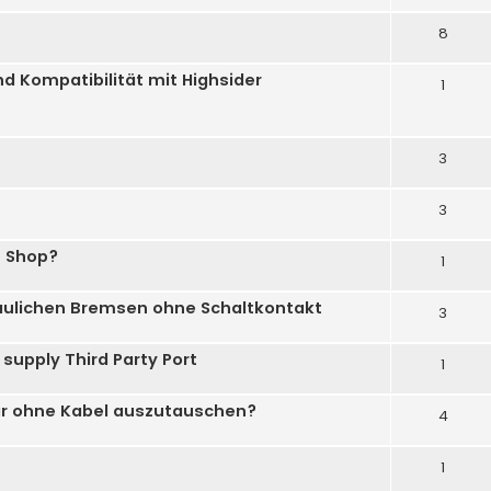
8
d Kompatibilität mit Highsider
1
3
3
n Shop?
1
raulichen Bremsen ohne Schaltkontakt
3
upply Third Party Port
1
ar ohne Kabel auszutauschen?
4
1