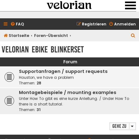
FAQ
Registrieren
Anmelden
S
Startseite
Foren-Übersicht
u
velorian ebike Blinkerset
c
h
Forum
e
Supportanfragen / support requests
Houston, we have a problem
Themen:
28
Montagebeispiele / mounting examples
Unter How To gibt es eine kurze Anleitung. / Under How To
there is a short tutorial.
Themen:
31
Gehe zu