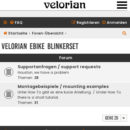
FAQ
Registrieren
Anmelden
S
Startseite
Foren-Übersicht
u
velorian ebike Blinkerset
c
h
Forum
e
Supportanfragen / support requests
Houston, we have a problem
Themen:
28
Montagebeispiele / mounting examples
Unter How To gibt es eine kurze Anleitung. / Under How To
there is a short tutorial.
Themen:
31
Gehe zu