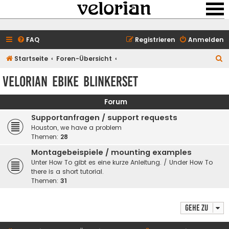
FAQ
Registrieren
Anmelden
S
Startseite
Foren-Übersicht
u
velorian ebike Blinkerset
c
h
Forum
e
Supportanfragen / support requests
Houston, we have a problem
Themen:
28
Montagebeispiele / mounting examples
Unter How To gibt es eine kurze Anleitung. / Under How To
there is a short tutorial.
Themen:
31
Gehe zu