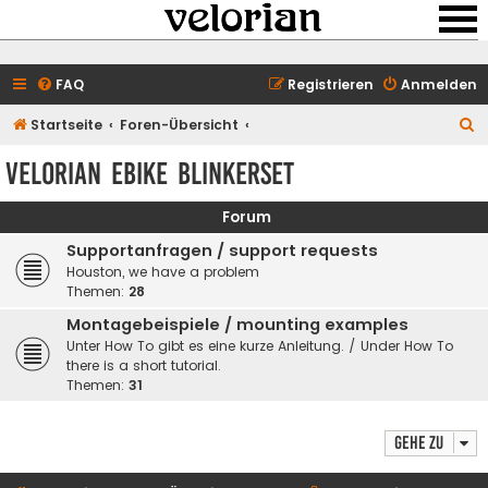
FAQ
Registrieren
Anmelden
S
Startseite
Foren-Übersicht
u
velorian ebike Blinkerset
c
h
Forum
e
Supportanfragen / support requests
Houston, we have a problem
Themen:
28
Montagebeispiele / mounting examples
Unter How To gibt es eine kurze Anleitung. / Under How To
there is a short tutorial.
Themen:
31
Gehe zu