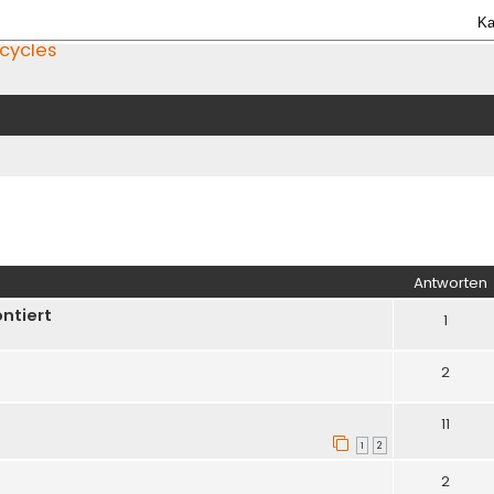
Ka
icycles
iterte Suche
Antworten
ntiert
1
2
11
1
2
2