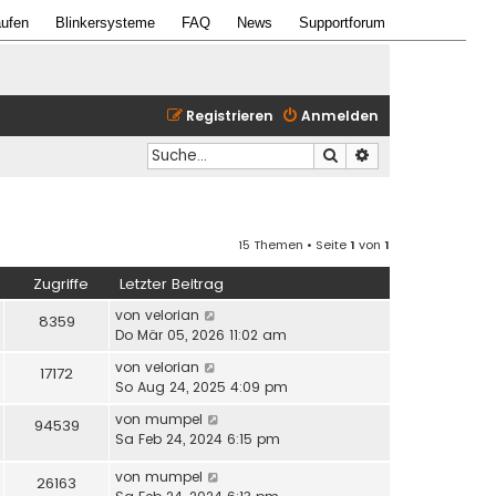
ufen
Blinkersysteme
FAQ
News
Supportforum
Registrieren
Anmelden
Suche
Erweiterte Suche
15 Themen • Seite
1
von
1
Zugriffe
Letzter Beitrag
von
velorian
8359
Do Mär 05, 2026 11:02 am
von
velorian
17172
So Aug 24, 2025 4:09 pm
von
mumpel
94539
Sa Feb 24, 2024 6:15 pm
von
mumpel
26163