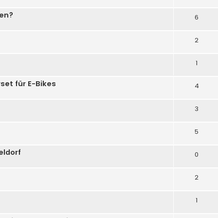
sen?
6
2
1
set für E-Bikes
4
3
5
eldorf
0
2
1