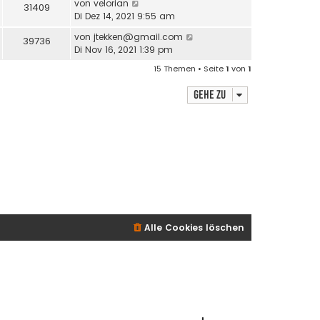
von
velorian
31409
Di Dez 14, 2021 9:55 am
von
jtekken@gmail.com
39736
Di Nov 16, 2021 1:39 pm
15 Themen • Seite
1
von
1
Gehe zu
Alle Cookies löschen