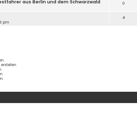
estfahrer aus Berlin und dem Schwarzwald
0
4
23 pm
en.
rstellen.
.
n.
n.