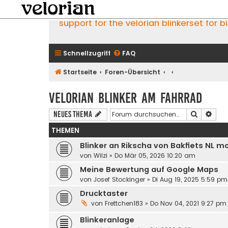
support for the velorian blinkerset for b
Schnellzugriff
FAQ
Startseite
Foren-Übersicht
velorian Blinker am Fahrrad
Suche
Erwe
Neues Thema
THEMEN
Blinker an Rikscha von Bakfiets NL mo
von
Wilzi
»
Do Mär 05, 2026 10:20 am
Meine Bewertung auf Google Maps
von
Josef Stockinger
»
Di Aug 19, 2025 5:59 pm
Drucktaster
von
Frettchen183
»
Do Nov 04, 2021 9:27 pm
Blinkeranlage