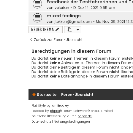
Feedback der Testfahrerinnen und T
von
velorian
»
Di Dez 14, 2021 9:55 am
mixed feelings
von
jtekken@gmail.com
»
Mo Nov 08, 2021 12:
Neues Thema
Zurück zur Foren-Übersicht
Berechtigungen in diesem Forum
Du darfst
keine
neuen Themen in diesem Forum erstell
Du darfst
keine
Antworten zu Themen in diesem Forum e
Du darfst deine Beiträge in diesem Forum
nicht
ändern
Du darfst deine Beiträge in diesem Forum
nicht
lösche
Du darfst
keine
Dateianhänge in diesem Forum erstelle
Startseite
Foren-Übersicht
Flat Style by
Ian Bradley
Powered by
phpBB
® Forum Software © phpBB Limited
Deutsche Übersetzung durch
phpBB.de
Datenschutz
|
Nutzungsbedingungen