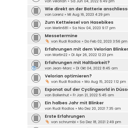
von
velorian
»
Sa Jun 04, 2022 6:49 pm
Wie direkt an der Batterie anschlies
von
Lorenz
»
Mi Aug 16, 2023 4:29 pm
Zum Kettwiesel von Hasebikes
von
Merlin681
»
Sa Nov 04, 2023 9:17 pm
Messetermine
von
Rudi Radlos
»
Do Feb 02, 2023 3:56 pm
Erfahrungen mit dem Velorian Blinker
von
Martin22
»
Di Apr 26, 2022 12:23 pm
Erfahrungen mit Haltbarkeit?
von
Jean-Marc
»
Di Okt 04, 2022 8:45 am
Velorian optimieren?
von
Rudi Radlos
»
Mo Aug 15, 2022 1:12 pm
Exponat auf der Cyclingworld in Düss
von
Bollenhut
»
Fr Jan 21, 2022 5:45 am
Ein halbes Jahr mit Blinker
von
Rudi Radlos
»
Mo Dez 20, 2021 7:35 am
Erste Erfahrungen
von
schrumbi
»
Sa Dez 18, 2021 2:49 pm