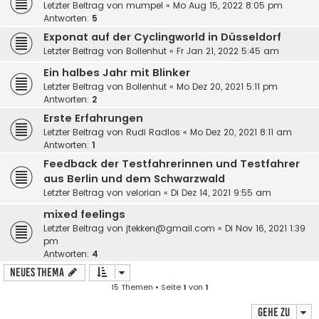
Letzter Beitrag von
mumpel
«
Mo Aug 15, 2022 8:05 pm
Antworten:
5
Exponat auf der Cyclingworld in Düsseldorf
Letzter Beitrag von
Bollenhut
«
Fr Jan 21, 2022 5:45 am
Ein halbes Jahr mit Blinker
Letzter Beitrag von
Bollenhut
«
Mo Dez 20, 2021 5:11 pm
Antworten:
2
Erste Erfahrungen
Letzter Beitrag von
Rudi Radlos
«
Mo Dez 20, 2021 8:11 am
Antworten:
1
Feedback der Testfahrerinnen und Testfahrer
aus Berlin und dem Schwarzwald
Letzter Beitrag von
velorian
«
Di Dez 14, 2021 9:55 am
mixed feelings
Letzter Beitrag von
jtekken@gmail.com
«
Di Nov 16, 2021 1:39
pm
Antworten:
4
Neues Thema
15 Themen • Seite
1
von
1
Gehe zu