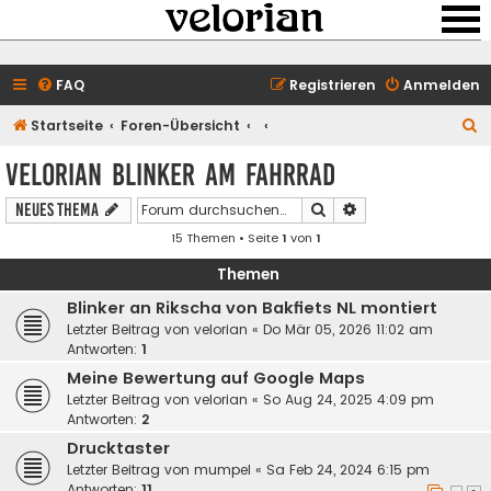
FAQ
Registrieren
Anmelden
S
Startseite
Foren-Übersicht
u
velorian Blinker am Fahrrad
c
Suche
Erweiterte Suche
Neues Thema
h
15 Themen • Seite
1
von
1
e
Themen
Blinker an Rikscha von Bakfiets NL montiert
Letzter Beitrag von
velorian
«
Do Mär 05, 2026 11:02 am
Antworten:
1
Meine Bewertung auf Google Maps
Letzter Beitrag von
velorian
«
So Aug 24, 2025 4:09 pm
Antworten:
2
Drucktaster
Letzter Beitrag von
mumpel
«
Sa Feb 24, 2024 6:15 pm
Antworten:
11