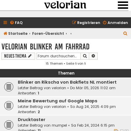
FAQ
Registrieren
Anmelden
S
Startseite
Foren-Übersicht
u
velorian Blinker am Fahrrad
c
Suche
Erweiterte Suche
Neues Thema
h
15 Themen • Seite
1
von
1
e
Themen
Blinker an Rikscha von Bakfiets NL montiert
Letzter Beitrag von
velorian
«
Do Mär 05, 2026 11:02 am
Antworten:
1
Meine Bewertung auf Google Maps
Letzter Beitrag von
velorian
«
So Aug 24, 2025 4:09 pm
Antworten:
2
Drucktaster
Letzter Beitrag von
mumpel
«
Sa Feb 24, 2024 6:15 pm
Antworten:
11