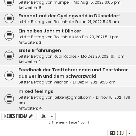
Letzter Beitrag von
mumpel
«
Mo Aug 15, 2022 8:05 pm
Antworten:
5
Exponat auf der Cyclingworld in Düsseldorf
Letzter Beitrag von
Bollenhut
«
Fr Jan 21, 2022 5:45 am
Ein halbes Jahr mit Blinker
Letzter Beitrag von
Bollenhut
«
Mo Dez 20, 2021 5:11 pm
Antworten:
2
Erste Erfahrungen
Letzter Beitrag von
Rudi Radlos
«
Mo Dez 20, 2021 8:11 am
Antworten:
1
Feedback der Testfahrerinnen und Testfahrer
aus Berlin und dem Schwarzwald
Letzter Beitrag von
velorian
«
Di Dez 14, 2021 9:55 am
mixed feelings
Letzter Beitrag von
jtekken@gmail.com
«
Di Nov 16, 2021 1:39
pm
Antworten:
4
Neues Thema
15 Themen • Seite
1
von
1
Gehe zu