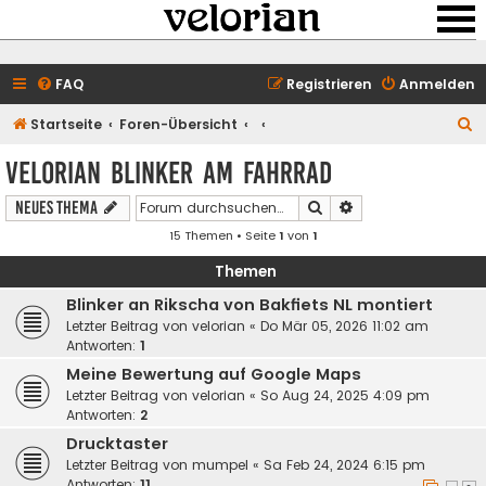
FAQ
Registrieren
Anmelden
S
Startseite
Foren-Übersicht
u
velorian Blinker am Fahrrad
c
Suche
Erweiterte Suche
Neues Thema
h
15 Themen • Seite
1
von
1
e
Themen
Blinker an Rikscha von Bakfiets NL montiert
Letzter Beitrag von
velorian
«
Do Mär 05, 2026 11:02 am
Antworten:
1
Meine Bewertung auf Google Maps
Letzter Beitrag von
velorian
«
So Aug 24, 2025 4:09 pm
Antworten:
2
Drucktaster
Letzter Beitrag von
mumpel
«
Sa Feb 24, 2024 6:15 pm
Antworten:
11