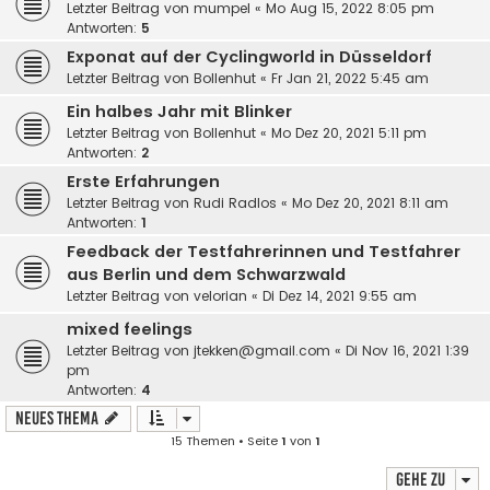
Letzter Beitrag von
mumpel
«
Mo Aug 15, 2022 8:05 pm
Antworten:
5
Exponat auf der Cyclingworld in Düsseldorf
Letzter Beitrag von
Bollenhut
«
Fr Jan 21, 2022 5:45 am
Ein halbes Jahr mit Blinker
Letzter Beitrag von
Bollenhut
«
Mo Dez 20, 2021 5:11 pm
Antworten:
2
Erste Erfahrungen
Letzter Beitrag von
Rudi Radlos
«
Mo Dez 20, 2021 8:11 am
Antworten:
1
Feedback der Testfahrerinnen und Testfahrer
aus Berlin und dem Schwarzwald
Letzter Beitrag von
velorian
«
Di Dez 14, 2021 9:55 am
mixed feelings
Letzter Beitrag von
jtekken@gmail.com
«
Di Nov 16, 2021 1:39
pm
Antworten:
4
Neues Thema
15 Themen • Seite
1
von
1
Gehe zu