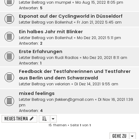
Letzter Beitrag von
mumpel
«
Mo Aug 15, 2022 8:05 pm
Antworten:
5
Exponat auf der Cyclingworld in Düsseldorf
Letzter Beitrag von
Bollenhut
«
Fr Jan 21, 2022 5:45 am
Ein halbes Jahr mit Blinker
Letzter Beitrag von
Bollenhut
«
Mo Dez 20, 2021 5:11 pm
Antworten:
2
Erste Erfahrungen
Letzter Beitrag von
Rudi Radlos
«
Mo Dez 20, 2021 8:11 am
Antworten:
1
Feedback der Testfahrerinnen und Testfahrer
aus Berlin und dem Schwarzwald
Letzter Beitrag von
velorian
«
Di Dez 14, 2021 9:55 am
mixed feelings
Letzter Beitrag von
jtekken@gmail.com
«
Di Nov 16, 2021 1:39
pm
Antworten:
4
Neues Thema
15 Themen • Seite
1
von
1
Gehe zu