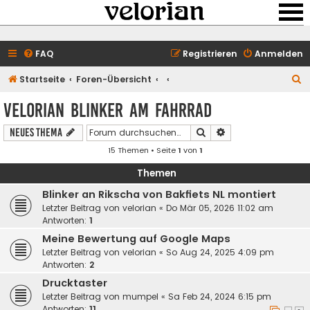
FAQ
Registrieren
Anmelden
S
Startseite
Foren-Übersicht
u
velorian Blinker am Fahrrad
c
Suche
Erweiterte Suche
Neues Thema
h
15 Themen • Seite
1
von
1
e
Themen
Blinker an Rikscha von Bakfiets NL montiert
Letzter Beitrag von
velorian
«
Do Mär 05, 2026 11:02 am
Antworten:
1
Meine Bewertung auf Google Maps
Letzter Beitrag von
velorian
«
So Aug 24, 2025 4:09 pm
Antworten:
2
Drucktaster
Letzter Beitrag von
mumpel
«
Sa Feb 24, 2024 6:15 pm
Antworten:
11