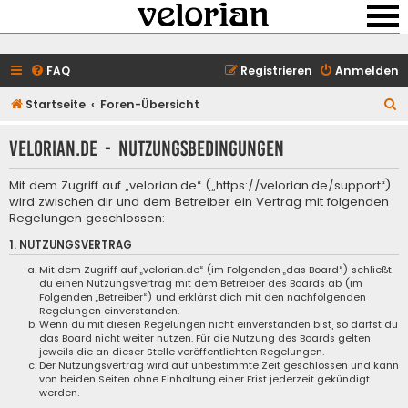
FAQ
Registrieren
Anmelden
S
Startseite
Foren-Übersicht
u
velorian.de - Nutzungsbedingungen
c
h
Mit dem Zugriff auf „velorian.de“ („https://velorian.de/support“)
e
wird zwischen dir und dem Betreiber ein Vertrag mit folgenden
Regelungen geschlossen:
1. NUTZUNGSVERTRAG
Mit dem Zugriff auf „velorian.de“ (im Folgenden „das Board“) schließt
du einen Nutzungsvertrag mit dem Betreiber des Boards ab (im
Folgenden „Betreiber“) und erklärst dich mit den nachfolgenden
Regelungen einverstanden.
Wenn du mit diesen Regelungen nicht einverstanden bist, so darfst du
das Board nicht weiter nutzen. Für die Nutzung des Boards gelten
jeweils die an dieser Stelle veröffentlichten Regelungen.
Der Nutzungsvertrag wird auf unbestimmte Zeit geschlossen und kann
von beiden Seiten ohne Einhaltung einer Frist jederzeit gekündigt
werden.