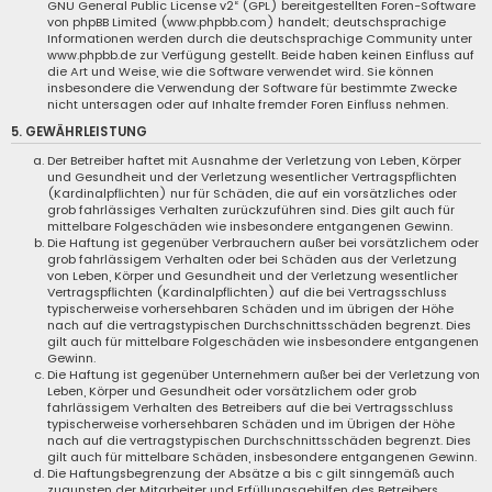
GNU General Public License v2
“ (GPL) bereitgestellten Foren-Software
von phpBB Limited (www.phpbb.com) handelt; deutschsprachige
Informationen werden durch die deutschsprachige Community unter
www.phpbb.de zur Verfügung gestellt. Beide haben keinen Einfluss auf
die Art und Weise, wie die Software verwendet wird. Sie können
insbesondere die Verwendung der Software für bestimmte Zwecke
nicht untersagen oder auf Inhalte fremder Foren Einfluss nehmen.
5. GEWÄHRLEISTUNG
Der Betreiber haftet mit Ausnahme der Verletzung von Leben, Körper
und Gesundheit und der Verletzung wesentlicher Vertragspflichten
(Kardinalpflichten) nur für Schäden, die auf ein vorsätzliches oder
grob fahrlässiges Verhalten zurückzuführen sind. Dies gilt auch für
mittelbare Folgeschäden wie insbesondere entgangenen Gewinn.
Die Haftung ist gegenüber Verbrauchern außer bei vorsätzlichem oder
grob fahrlässigem Verhalten oder bei Schäden aus der Verletzung
von Leben, Körper und Gesundheit und der Verletzung wesentlicher
Vertragspflichten (Kardinalpflichten) auf die bei Vertragsschluss
typischerweise vorhersehbaren Schäden und im übrigen der Höhe
nach auf die vertragstypischen Durchschnittsschäden begrenzt. Dies
gilt auch für mittelbare Folgeschäden wie insbesondere entgangenen
Gewinn.
Die Haftung ist gegenüber Unternehmern außer bei der Verletzung von
Leben, Körper und Gesundheit oder vorsätzlichem oder grob
fahrlässigem Verhalten des Betreibers auf die bei Vertragsschluss
typischerweise vorhersehbaren Schäden und im Übrigen der Höhe
nach auf die vertragstypischen Durchschnittsschäden begrenzt. Dies
gilt auch für mittelbare Schäden, insbesondere entgangenen Gewinn.
Die Haftungsbegrenzung der Absätze a bis c gilt sinngemäß auch
zugunsten der Mitarbeiter und Erfüllungsgehilfen des Betreibers.