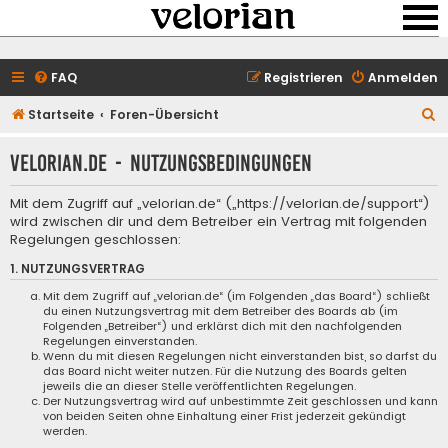
FAQ
Registrieren
Anmelden
S
Startseite
Foren-Übersicht
u
velorian.de - Nutzungsbedingungen
c
h
Mit dem Zugriff auf „velorian.de“ („https://velorian.de/support“)
e
wird zwischen dir und dem Betreiber ein Vertrag mit folgenden
Regelungen geschlossen:
1. NUTZUNGSVERTRAG
Mit dem Zugriff auf „velorian.de“ (im Folgenden „das Board“) schließt
du einen Nutzungsvertrag mit dem Betreiber des Boards ab (im
Folgenden „Betreiber“) und erklärst dich mit den nachfolgenden
Regelungen einverstanden.
Wenn du mit diesen Regelungen nicht einverstanden bist, so darfst du
das Board nicht weiter nutzen. Für die Nutzung des Boards gelten
jeweils die an dieser Stelle veröffentlichten Regelungen.
Der Nutzungsvertrag wird auf unbestimmte Zeit geschlossen und kann
von beiden Seiten ohne Einhaltung einer Frist jederzeit gekündigt
werden.