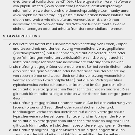
GNU General Public License v2
“ (GPL) bereitgestellten Foren-Software
von phpBB Limited (www.phpbb.com) handelt; deutschsprachige
Informationen werden durch die deutschsprachige Community unter
www.phpbb.de zur Verfügung gestellt. Beide haben keinen Einfluss auf
die Art und Weise, wie die Software verwendet wird. Sie können
insbesondere die Verwendung der Software für bestimmte Zwecke
nicht untersagen oder auf Inhalte fremder Foren Einfluss nehmen.
5. GEWÄHRLEISTUNG
Der Betreiber haftet mit Ausnahme der Verletzung von Leben, Körper
und Gesundheit und der Verletzung wesentlicher Vertragspflichten
(Kardinalpflichten) nur für Schäden, die auf ein vorsätzliches oder
grob fahrlässiges Verhalten zurückzuführen sind. Dies gilt auch für
mittelbare Folgeschäden wie insbesondere entgangenen Gewinn.
Die Haftung ist gegenüber Verbrauchern außer bei vorsätzlichem oder
grob fahrlässigem Verhalten oder bei Schäden aus der Verletzung
von Leben, Körper und Gesundheit und der Verletzung wesentlicher
Vertragspflichten (Kardinalpflichten) auf die bei Vertragsschluss
typischerweise vorhersehbaren Schäden und im übrigen der Höhe
nach auf die vertragstypischen Durchschnittsschäden begrenzt. Dies
gilt auch für mittelbare Folgeschäden wie insbesondere entgangenen
Gewinn.
Die Haftung ist gegenüber Unternehmern außer bei der Verletzung von
Leben, Körper und Gesundheit oder vorsätzlichem oder grob
fahrlässigem Verhalten des Betreibers auf die bei Vertragsschluss
typischerweise vorhersehbaren Schäden und im Übrigen der Höhe
nach auf die vertragstypischen Durchschnittsschäden begrenzt. Dies
gilt auch für mittelbare Schäden, insbesondere entgangenen Gewinn.
Die Haftungsbegrenzung der Absätze a bis c gilt sinngemäß auch
zugunsten der Mitarbeiter und Erfüllungsgehilfen des Betreibers.