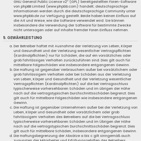
GNU General Public License v2
“ (GPL) bereitgestellten Foren-Software
von phpBB Limited (www.phpbb.com) handelt; deutschsprachige
Informationen werden durch die deutschsprachige Community unter
www.phpbb.de zur Verfügung gestellt. Beide haben keinen Einfluss auf
die Art und Weise, wie die Software verwendet wird. Sie können
insbesondere die Verwendung der Software für bestimmte Zwecke
nicht untersagen oder auf Inhalte fremder Foren Einfluss nehmen.
5. GEWÄHRLEISTUNG
Der Betreiber haftet mit Ausnahme der Verletzung von Leben, Körper
und Gesundheit und der Verletzung wesentlicher Vertragspflichten
(Kardinalpflichten) nur für Schäden, die auf ein vorsätzliches oder
grob fahrlässiges Verhalten zurückzuführen sind. Dies gilt auch für
mittelbare Folgeschäden wie insbesondere entgangenen Gewinn.
Die Haftung ist gegenüber Verbrauchern außer bei vorsätzlichem oder
grob fahrlässigem Verhalten oder bei Schäden aus der Verletzung
von Leben, Körper und Gesundheit und der Verletzung wesentlicher
Vertragspflichten (Kardinalpflichten) auf die bei Vertragsschluss
typischerweise vorhersehbaren Schäden und im übrigen der Höhe
nach auf die vertragstypischen Durchschnittsschäden begrenzt. Dies
gilt auch für mittelbare Folgeschäden wie insbesondere entgangenen
Gewinn.
Die Haftung ist gegenüber Unternehmern außer bei der Verletzung von
Leben, Körper und Gesundheit oder vorsätzlichem oder grob
fahrlässigem Verhalten des Betreibers auf die bei Vertragsschluss
typischerweise vorhersehbaren Schäden und im Übrigen der Höhe
nach auf die vertragstypischen Durchschnittsschäden begrenzt. Dies
gilt auch für mittelbare Schäden, insbesondere entgangenen Gewinn.
Die Haftungsbegrenzung der Absätze a bis c gilt sinngemäß auch
zugunsten der Mitarbeiter und Erfüllungsgehilfen des Betreibers.