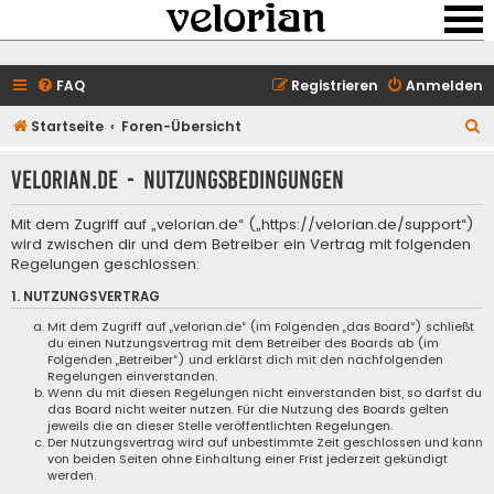
FAQ
Registrieren
Anmelden
S
Startseite
Foren-Übersicht
u
velorian.de - Nutzungsbedingungen
c
h
Mit dem Zugriff auf „velorian.de“ („https://velorian.de/support“)
e
wird zwischen dir und dem Betreiber ein Vertrag mit folgenden
Regelungen geschlossen:
1. NUTZUNGSVERTRAG
Mit dem Zugriff auf „velorian.de“ (im Folgenden „das Board“) schließt
du einen Nutzungsvertrag mit dem Betreiber des Boards ab (im
Folgenden „Betreiber“) und erklärst dich mit den nachfolgenden
Regelungen einverstanden.
Wenn du mit diesen Regelungen nicht einverstanden bist, so darfst du
das Board nicht weiter nutzen. Für die Nutzung des Boards gelten
jeweils die an dieser Stelle veröffentlichten Regelungen.
Der Nutzungsvertrag wird auf unbestimmte Zeit geschlossen und kann
von beiden Seiten ohne Einhaltung einer Frist jederzeit gekündigt
werden.