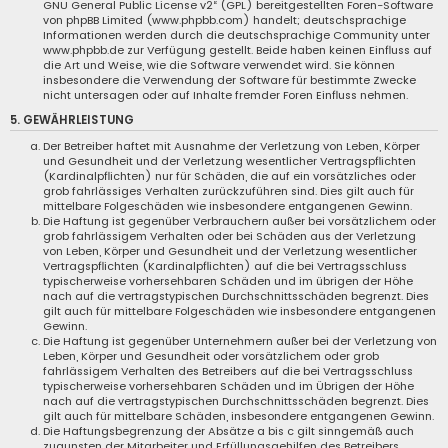
GNU General Public License v2
“ (GPL) bereitgestellten Foren-Software
von phpBB Limited (www.phpbb.com) handelt; deutschsprachige
Informationen werden durch die deutschsprachige Community unter
www.phpbb.de zur Verfügung gestellt. Beide haben keinen Einfluss auf
die Art und Weise, wie die Software verwendet wird. Sie können
insbesondere die Verwendung der Software für bestimmte Zwecke
nicht untersagen oder auf Inhalte fremder Foren Einfluss nehmen.
5. GEWÄHRLEISTUNG
Der Betreiber haftet mit Ausnahme der Verletzung von Leben, Körper
und Gesundheit und der Verletzung wesentlicher Vertragspflichten
(Kardinalpflichten) nur für Schäden, die auf ein vorsätzliches oder
grob fahrlässiges Verhalten zurückzuführen sind. Dies gilt auch für
mittelbare Folgeschäden wie insbesondere entgangenen Gewinn.
Die Haftung ist gegenüber Verbrauchern außer bei vorsätzlichem oder
grob fahrlässigem Verhalten oder bei Schäden aus der Verletzung
von Leben, Körper und Gesundheit und der Verletzung wesentlicher
Vertragspflichten (Kardinalpflichten) auf die bei Vertragsschluss
typischerweise vorhersehbaren Schäden und im übrigen der Höhe
nach auf die vertragstypischen Durchschnittsschäden begrenzt. Dies
gilt auch für mittelbare Folgeschäden wie insbesondere entgangenen
Gewinn.
Die Haftung ist gegenüber Unternehmern außer bei der Verletzung von
Leben, Körper und Gesundheit oder vorsätzlichem oder grob
fahrlässigem Verhalten des Betreibers auf die bei Vertragsschluss
typischerweise vorhersehbaren Schäden und im Übrigen der Höhe
nach auf die vertragstypischen Durchschnittsschäden begrenzt. Dies
gilt auch für mittelbare Schäden, insbesondere entgangenen Gewinn.
Die Haftungsbegrenzung der Absätze a bis c gilt sinngemäß auch
zugunsten der Mitarbeiter und Erfüllungsgehilfen des Betreibers.