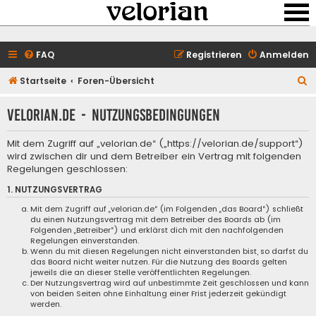
FAQ
Registrieren
Anmelden
S
Startseite
Foren-Übersicht
u
velorian.de - Nutzungsbedingungen
c
h
Mit dem Zugriff auf „velorian.de“ („https://velorian.de/support“)
e
wird zwischen dir und dem Betreiber ein Vertrag mit folgenden
Regelungen geschlossen:
1. NUTZUNGSVERTRAG
Mit dem Zugriff auf „velorian.de“ (im Folgenden „das Board“) schließt
du einen Nutzungsvertrag mit dem Betreiber des Boards ab (im
Folgenden „Betreiber“) und erklärst dich mit den nachfolgenden
Regelungen einverstanden.
Wenn du mit diesen Regelungen nicht einverstanden bist, so darfst du
das Board nicht weiter nutzen. Für die Nutzung des Boards gelten
jeweils die an dieser Stelle veröffentlichten Regelungen.
Der Nutzungsvertrag wird auf unbestimmte Zeit geschlossen und kann
von beiden Seiten ohne Einhaltung einer Frist jederzeit gekündigt
werden.