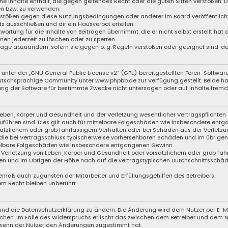
eine Inhalte enthält, die gegen geltendes Recht oder die guten Sitten verstoßen. D
en bzw. zu verwenden.
Verstößen gegen diese Nutzungsbedingungen oder anderer im Board veröffentli
s ausschließen und dir ein Hausverbot erteilen.
wortung für die Inhalte von Beiträgen übernimmt, die er nicht selbst erstellt hat
nen jederzeit zu löschen oder zu sperren.
träge abzuändern, sofern sie gegen o. g. Regeln verstoßen oder geeignet sind, 
unter der „
GNU General Public License v2
“ (GPL) bereitgestellten Foren-Softwa
schsprachige Community unter www.phpbb.de zur Verfügung gestellt. Beide haben
ng der Software für bestimmte Zwecke nicht untersagen oder auf Inhalte fremde
eben, Körper und Gesundheit und der Verletzung wesentlicher Vertragspflichten (
zuführen sind. Dies gilt auch für mittelbare Folgeschäden wie insbesondere ent
sätzlichem oder grob fahrlässigem Verhalten oder bei Schäden aus der Verletzu
f die bei Vertragsschluss typischerweise vorhersehbaren Schäden und im übrige
ttelbare Folgeschäden wie insbesondere entgangenen Gewinn.
Verletzung von Leben, Körper und Gesundheit oder vorsätzlichem oder grob fahr
n und im Übrigen der Höhe nach auf die vertragstypischen Durchschnittsschäden
emäß auch zugunsten der Mitarbeiter und Erfüllungsgehilfen des Betreibers.
m Recht bleiben unberührt.
 und die Datenschutzerklärung zu ändern. Die Änderung wird dem Nutzer per E-Mai
echen. Im Falle des Widerspruchs erlischt das zwischen dem Betreiber und dem N
 wenn der Nutzer den Änderungen zugestimmt hat.