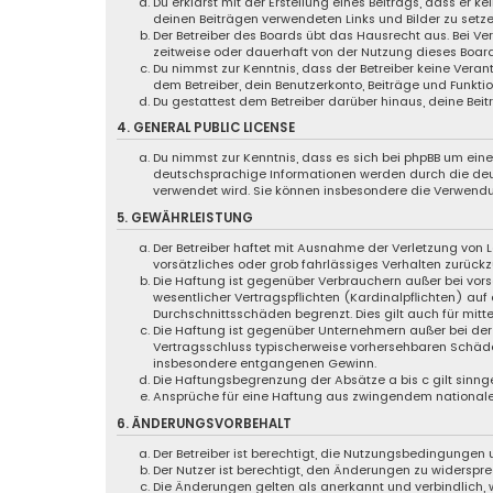
Du erklärst mit der Erstellung eines Beitrags, dass er k
deinen Beiträgen verwendeten Links und Bilder zu setz
Der Betreiber des Boards übt das Hausrecht aus. Bei 
zeitweise oder dauerhaft von der Nutzung dieses Board
Du nimmst zur Kenntnis, dass der Betreiber keine Verant
dem Betreiber, dein Benutzerkonto, Beiträge und Funktio
Du gestattest dem Betreiber darüber hinaus, deine Bei
4. GENERAL PUBLIC LICENSE
Du nimmst zur Kenntnis, dass es sich bei phpBB um eine 
deutschsprachige Informationen werden durch die deut
verwendet wird. Sie können insbesondere die Verwendu
5. GEWÄHRLEISTUNG
Der Betreiber haftet mit Ausnahme der Verletzung von L
vorsätzliches oder grob fahrlässiges Verhalten zurück
Die Haftung ist gegenüber Verbrauchern außer bei vor
wesentlicher Vertragspflichten (Kardinalpflichten) au
Durchschnittsschäden begrenzt. Dies gilt auch für mi
Die Haftung ist gegenüber Unternehmern außer bei der 
Vertragsschluss typischerweise vorhersehbaren Schäde
insbesondere entgangenen Gewinn.
Die Haftungsbegrenzung der Absätze a bis c gilt sinng
Ansprüche für eine Haftung aus zwingendem nationale
6. ÄNDERUNGSVORBEHALT
Der Betreiber ist berechtigt, die Nutzungsbedingungen
Der Nutzer ist berechtigt, den Änderungen zu widerspr
Die Änderungen gelten als anerkannt und verbindlich,