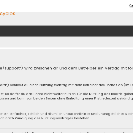
Ka
icycles
an.de/support“) wird zwischen dir und dem Betreiber ein Vertrag mit
oard“) schließt du einen Nutzungsvertrag mit dem Betreiber des Boards ab (im Fo
, so darfst du das Board nicht weiter nutzen. Für die Nutzung des Boards gelten 
ssen und kann von beiden Seiten ohne Einhaltung einer Frist jederzeit gekündig
iber ein einfaches, zeitlich und räumlich unbeschränktes und unentgeltliches Re
auch nach Kündigung des Nutzungsvertrages bestehen.