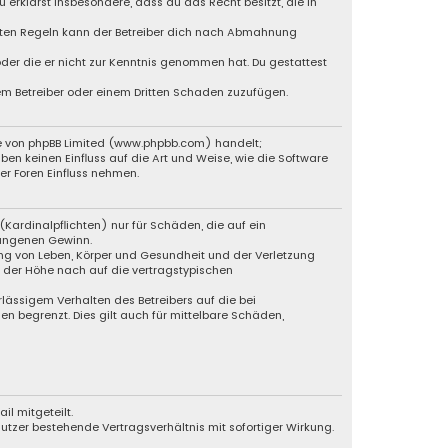
u erklärst insbesondere, dass du das Recht besitzt, die in
chten Regeln kann der Betreiber dich nach Abmahnung
 oder die er nicht zur Kenntnis genommen hat. Du gestattest
dem Betreiber oder einem Dritten Schaden zuzufügen.
re von phpBB Limited (www.phpbb.com) handelt;
 keinen Einfluss auf die Art und Weise, wie die Software
r Foren Einfluss nehmen.
Kardinalpflichten) nur für Schäden, die auf ein
gangenen Gewinn.
ng von Leben, Körper und Gesundheit und der Verletzung
n der Höhe nach auf die vertragstypischen
lässigem Verhalten des Betreibers auf die bei
 begrenzt. Dies gilt auch für mittelbare Schäden,
l mitgeteilt.
utzer bestehende Vertragsverhältnis mit sofortiger Wirkung.